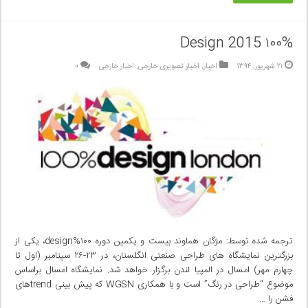
۱۰۰% Design 2015
۲۱ شهریور, ۱۳۹۴
اخبار
,
اخبار تصویری خارجی
,
اخبار خارجی
۰
ترجمه شده توسط: مژگان هماوند بیست و یکمین دوره ۱۰۰%design، یکی از
بزرگترین نمایشگاه های طراحی صنعتی انگلستان، در ۲۳-۲۶ سپتامبر (اول تا
چهارم مهر) امسال در المپیا لندن برگزار خواهد شد. نمایشگاه امسال براساس
موضوع “طراحی در رنگ” است و با همکاری WGSN که پیش بینی trendهای
فشن را …