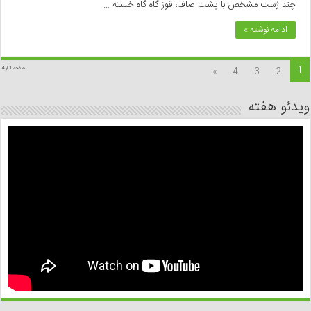
چند ژست مشخص با پشت صاف، قوز گاه گاه خسته …
ادامه نوشته »
1
»
4
3
2
صفحه 1 از 4
ویدئو هفته