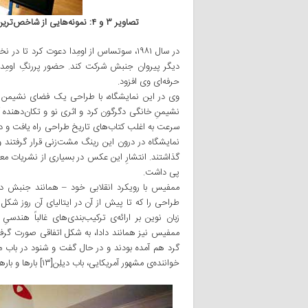
تصاویر ۳ و ۴: نمونه‌هایی از شاخص‌ترین آثار مبلمان و دکوراسیون به سبک ممفیس، اوایل دهه‌ی ۸۰
دیگر پیروان جنبش شرکت کند. حضور پررنگِ اومِدا در
حرفه‌ای وی افزود.
وی در این نمایشگاه، با طراحی یک فضای نشیمن 
سرعت به اغلب کتاب‌های تاریخ طراحی راه یافت و در
نمایشگاه در درون این رینگ مشت‌زنی قرار گرفتند 
گذاشتند. انتشارِ این عکس در بسیاری از نشریات معتب
پی داشت.
ممفیس با رویکرد انقلابی خود – همانند جنبش داد
طراحی را که تا پیش از آن در ایتالیای آن روز شکل گ
زبان نوین بر ارائه‌ی ترکیب‌بندی‌های غالباً هندسی
ممفیس نیز همانند دادا، به شکل اتفاقی صورت گرف
خواننده‌ی مشهور آمریکایی، باب دیلِن[۱۳] بارها و بارها شنیده می‌شد که سوتساس ناگهان، نامِ گروه را از آن الهام گرفت.[۱۴]