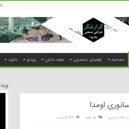
مصاحبه
راهنمای تحصیلی
جعبه دانش
ویدئو
دانلود
ویدئ
سانوری اومدا
ت
,
مقالات خارجی
نظر دهید
2,519 بازدید