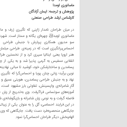
ماسانوری اومدا
پژوهش و ترجمه: ایمان آزادگان
کارشناس ارشد طراحی صنعتی
در میان طراحان نامدار ژاپنی که تأثیری ژرف و ماند
ماسانوری اومِدا[۱]، چهره‌ای یگانه و مم
احساس‌برانگیزی است که در زمینه‌ی طراحی مبلمان
هنر اروپا یعنی ایتالیا سپری کرد و از نخستین طر
انقلابی ممفیس به گرمی پذیرا شد و به یکی از چهره
پسامدرن و ساختارشکن خود، کوشید تا مبانی نهادین
نهاد و به جنبش طراحی پسامدرن، هویتی عمیق و ق
آثارِ شاعرانه‌ی واپسینش، تفاوتی بارز مشهود است، 
آموزه‌های سوتساس فراگرفت. وی به‌تدریج از زبان
فاصله گرفت و به نوعی زبان شاعرانه و بازیگوشانه
در این فرایند احساسی، گل را به عنوان یکی از زیبا
جایگاهی منحصربه‌فرد دست یافت. جایگاهی که وی را 
الهام‌بخشِ دیگر طراحان احساس‌گرا نمود.