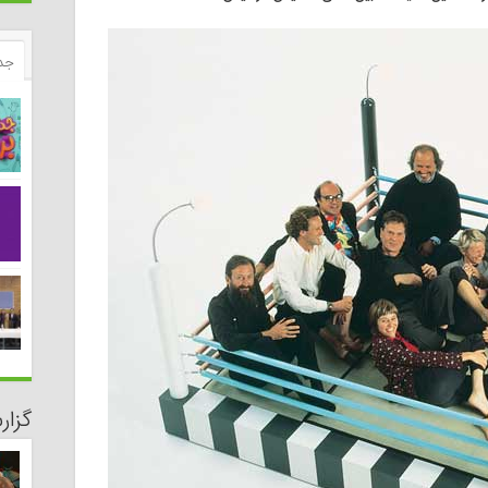
جد
گزا