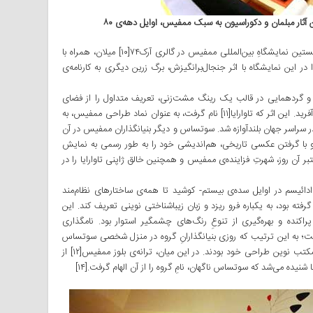
در سال ۱۹۸۱، سوتساس از اومِدا دعوت کرد تا در نخستین نمایشگاهِ بین‌المللی ممفیس در گالری آرک۷۴[۱۰] میلان، همراه با
 این نمایشگاه با اثر جنجال‌برانگیزش، برگ زرین دیگری به کارنامه‌ی
و گردهمایی در قالب یک رینگ مشت‌زنی، تعریف متداول را از فضای
نشیمنِ خانگی دگرگون کرد و اثری نو و تکان‌دهنده آفرید. این اثر که تاوارایا[۱۱] نام گرفت، به عنوان نماد طراحی ممفیس، به
 سراسر جهان بلندآوازه شد. سوتساس و دیگر بنیانگذاران ممفیس در آن
و با گرفتن عکسی تاریخی، هم‌اندیشی خود را به طور رسمی به نمایش
ر آن روز، شهرتِ فزاینده‌ی ممفیس و همچنین خالق ژاپنی تاوارایا را در
ائیسم در اوایل سده‌ی بیستم- کوشید تا همه‌ی ساختارهای نظام‌مند
رفته بود، به یکباره فرو ریزد و زبان زیباشناختی نوینی تعریف کند. این
ِ پراکنده و بهره‌گیری از تنوعِ رنگ‌های چشمگیر استوار بود. نامگذاری
ت؛ به این ترتیب که روزی بنیانگذارانِ گروه در منزل شخصی سوتساس
گرد هم آمده بودند و در حال گفت و شنود در باب مکتب نوین طراحی خود بودند. در این میان، ترانه‌ی بلوز ممفیس[۱۲] از