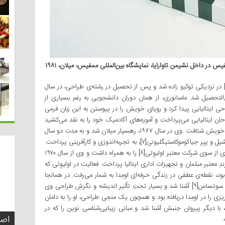
ین شاعرِ مبلمان در سال ۱۹۴۱، در منطقه‌ی کاناگاوا[۵] در نزدیکی توکیو زاده شد و پس از تحصیل در رشته‌ی طراحی، در سال
ی کوواساوا[۶] در توکیو فارغ‌التحصیل شد. ماسانوری، از همان دوران دانشجویی به رغم بسیاری از
حی ایتالیایی پیدا کرد و رویای خویش را در پیوستن به این زبان فرمی
ان ایتالیایی می‌پرداخت و آموزه‌های آکادمیک خود را به نقد می‌کشید
تا اینکه سرانجام عزمِ سفر کرد و به میعادگاهِ طراحی خویش شتافت. وی در سال ۱۹۶۷، رهسپار میلان شد و به مدت دو سال
در استودیوی طراحی دو پیشگامِ طراحی ایتالیایی، آشیل و پیِر جیاکوموکاستیگلیونی[۷]، به تجربه‌اندوزی و کارآفرینی پرداخت.
کامیابی شگرف اومِدا در این دو سال، پیشنهاد همکاری از سوی شرکت معتبر اولیوِتی[۸] را به همراه داشت و وی از سال ۱۹۷۰
 برندِ معتبر مبلمان و تجهیزات اداری ایتالیا پرداخت. فعالیت در اولیوِتی که
، نقطه‌ی عطفی در زندگی حرفه‌ای اومِدا به شمار می‌رفت. در همانجا
بود که وی با بنیانگذارِ جنبش انقلابی ممفیس، اتوره سوتساس[۹] آشنا شد و بسیار تحتِ تأثیر اندیشه و نگرشِ طراحی وی
ی را در اومِدا دریافته بود و همچون یک منجی طراحی، او را به دامان
ا دیگر پیروان جنبش آشنا شد و مبانی زیبایی‌شناسی نوین را که در
تفک
اصو
چطو
چه 
.