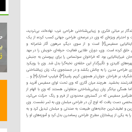
گار بر مبانی فکری و زیبایی‌شناختی طراحی غرب نهاده‌اند، بی‌تردید،
تاز است. شهرت و احترام ویژه‌ای که وی در عرصه‌ی طراحی جهانی کسب کرده، از یک
سو مدیون همکاری پربارش با جنبش طراحی ایتالیایی ممفیس[۲] است و از سوی دیگر، مرهون آثار شاعرانه و
 خلق کرده است. وی، دوران طلایی فعالیت حرفه‌ای خویش را در مهد
احان غیرایتالیایی بود که فراخوانِ سوتساس را برای پیوستن به جنبش
‌های کلیدی و تأثیرگذارِ این حلقه‌ی نخبه‌گرا بدل شد. وی با رویکرد
ه‌ی طراحی مدرن را به چالش بکشد و در جستجوی یک زبان زیباشناختی
نوین برآید؛ زبانی چنان پویا و احساس‌گرا که تأثیری شگرف بر طراحان جوان‌تر همچون کریم رشید[۳]، فیلیپ استارک[۴] و …
درتمند بخشید. هرچند میان آثاری که وی تحت لوای ممفیس آفرید و
اما همگی بیانگر زبان زیبایی‌شناختی متفاوتی هستند که وی با الهام از
 طنزآمیز ممفیس که در گستره‌ی محدودی از فرم و رنگ حرکت می‌کرد،
‌ی شخصی دست یافت که اوج آن در طراحی مبلمان وی به ثمر نشست. وی
ترین و لطیف‌ترین جاذبه‌های طبیعت به صندلی و مبلمان تبدیل کرد و به
به یکی از پیشتازان مطرحِ طراحی پسامدرن بدل کرد و آموزه‌های او را