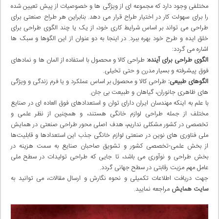
مختلفی وجود دارد که مجموعه ای از ویژگی ها و خصوصیات از پیش تعیین شده
را برای سهولت کار در اختیار طراح قرار می دهد. بنابراین هر طراح صنعتی برای
طراحی می تواند بر اساس شرایط کاری خود، از یک یا چند الگوی طراحی برای
خلق ایده و طرح خود بهره ببرد. در اینجا به دو عنوان از این الگوها و سبک ها
اشاره می گردد:
الگوی طراحی برای آینده:
طراحی کالا و محصول با استفاده از المان ها و نمادهای
فوق پیشرفته و بسیار مدرن و حتی تخیلی.
الگوهای طبیعی:
طراحی کالا و محصول بر اساس عملکرد و یا فرم زندگی و ویژگی
های ظاهری جانوران، گیاهان و طبیعت بی جان.
با علم به اینکه مهندسان ایران دارای توان و استعدادهای فوق العاده ای در صنایع
مختلف از جمله طراحی لوازم خانگی هستند، و همچنین از نظر علمی و
تخصصی در کشور مشکلی نداریم، هدف اصلی محور طراحی صنعتی در همایش
ملی فناوری های نوین در صنعتی لوازم خانگی جذب این استعدادها و قابلیت‌ها
از بخش علمی-تخصصی کشور و تشویق صاحبان صنایع به سمت هزینه در
بخش طراحی و نوآوری می باشد، تا جایی که طراحی تولیدات در سطح ملی
عامل مهم مزیت رقابتی در سطح جهانی گردد.
جهت دریافت اطلاعات تکمیلی و نحوه نگارش و ارسال مقالات، می توانید به
سایت همایش
مراجعه نمایید.