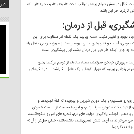
بسا
اجت
طرا
دیج
مد 
مدی
طرا
شش 
 است لااقل در نقش طراح بیشتر مراقب عادت‌ها، رفتارها، و تجربه‌هایی که
 کارفرما جز این باشد.
گیری، قبل از درمان
:
یجاد بهبود و تغییر مثبت است. بیایید یک نقطه اثر متفاوت برای این
مت نابودی، آسیب و تغییرهای منفی برویم و بعد از طریق طراحی دنبال راه
ت. به جای اینکه طراحی ابزار درمان باشد، ابزار پیشگیری است.
د: «پرورش کودکان قدرتمند، بسیار ساده‌تر از ترمیم بزرگسال‌های
توانیم ببینیم که دوران کودکی یک عامل انکارنشدنی در شکل‌دادن
روبه‌رو هستیم؛ با یک دوران شیرین و پیچیده که کفهٔ تهدیدها و
، از تهدیدکننده نبودن حرف زدیم، و این‌جا صحبت از غنیمت شمردن
ذهنی کودک، یادگیری مهارت‌های نرم، تجربه‌های امن و شکوفاکننده،
ی‌تواند در آن‌ها نقش تعیین‌کننده داشته‌باشد؛ خیلی قبل‌تر از آن‌که
 جامعه بگردیم!