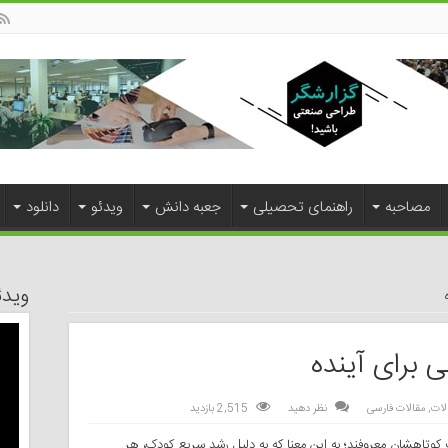
مصاحبه
راهنمای تحصیلی
جعبه دانش
ویدئو
دانلود
ویدئ
 برای آینده
لات
,
مقالات فارسی
نظر دهید
2,515 بازدید
کوتاهشان معروفند؛ به این معنا که به دلیل رشد سریع کودک، هر