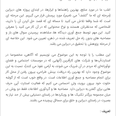
اغلب ما در مورد منابع، بهترین راهنماها و ابزارها، در ابتدای پروژه های دیزاین
(مرحله ای که ما “کشف” می نامیم)، مورد پرسش قرار می گیریم. این مرحله ای
است که شما واقعا تلاش می کنید تا مساله ای که قصد حل کردن آن را دارید،
اشخاصی که مدنظرتان هستند و نوع محتوایی که در آن کار می کنید را معرفی
کنید. این مهم توسط جمع آوری دیدگاه ها، مشاهده، پرسیدن سوال های باز و
مصاحبه های بدون راه حل تعریف شده در ذهن، تعیین می شود. این خلاصه ای
از مرحله پژوهش یا تحقیق در دیزاین می باشد.
این مطلب را با توجه به این موضوع می نویسیم که آگاهی، مخصوصا در
استارت‌آپ‌ها و شرکت های کارآفرین (آنهایی که در موسسات اجتماعی و فضای
نوآورانه‌ای که مردم در آن شریک می شوند، به آرامی نفوذ می کنند)، نسبت به این
موضوع وجود دارد که بهترین راه دریافت بینش طراحی، بیرون رفتن از محل کار
برای انجام مصاحبه و جمع آوری اطلاعات است. در واقع خوب است که از گوشه
خلوت خود بیرون بروید، ولی احساس می کنیم که فعالیت استارت آپی حرف
هایی برای گفتن به دیزاین دارد. مصاحبه ها و گردآوری اطلاعات فقط دو روش در
میان مجموعه بزرگتر تکنیک ها و رویکردها در راستای دستیابی بیش از حد نیاز به
بصیرت در راستای دیزاین و خلق برای مسائل پیچیده می باشند.
تعریف :