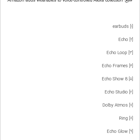
منبع: Amazon adds wearables to voice-controlled Alexa collection
earbuds
[۱]
Echo
[۲]
Echo Loop
[۳]
Echo Frames
[۴]
Echo Show 8
[۵]
Echo Studio
[۶]
Dolby Atmos
[۷]
Ring
[۸]
Echo Glow
[۹]