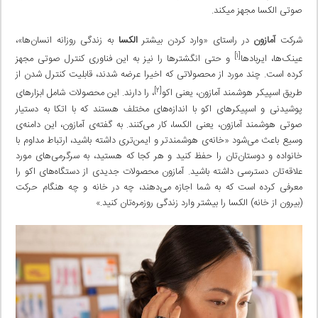
صوتی الکسا مجهز میکند.
شرکت
آمازون
در راستای «وارد کردن بیشتر
الکسا
به زندگی روزانه انسان‌ها»،
[۱]
عینک‌ها، ایربادها
و حتی انگشترها را نیز به این فناوری کنترل صوتی مجهز
کرده است. چند مورد از محصولاتی که اخیرا عرضه شدند، قابلیت کنترل شدن از
[۲]
طریق اسپیکر هوشمند آمازون، یعنی اکو
، را دارند. این محصولات شامل ابزارهای
پوشیدنی و اسپیکرهای اکو با اندازه‌های مختلف هستند که با اتکا به دستیار
صوتی هوشمند آمازون، یعنی الکسا، کار می‌کنند. به گفته‌ی آمازون، این دامنه‌ی
وسیع باعث می‌شود «خانه‌‌ی هوشمندتر و ایمن‌تری داشته باشید، ارتباط مداوم با
خانواده و دوستان‌تان را حفظ کنید و هر کجا که هستید،‌ به سرگرمی‌های مورد
علاقه‌تان دسترسی داشته باشید. آمازون محصولات جدیدی از دستگاه‌های اکو را
معرفی کرده‌ است که به شما اجازه می‌دهند، چه در خانه و چه هنگام حرکت
(بیرون از خانه) الکسا را بیشتر وارد زندگی‌ روزمره‌تان کنید.»