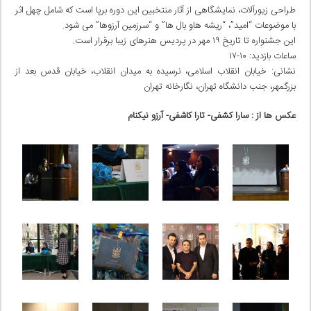
طراحی زیورآلات، نمایشگاهی از آثار منتخبین این دوره برپا است که شامل چهل اثر
با موضوعات “امید”، “ریشه هاو بال ها” و “سرزمین آرزوها” می شود.
این جشنواره تا تاریخ ۱۹ مهر در پردیس هنرهای زیبا برقرار است.
ساعات بازدید: ۱۰-۱۷
نشانی: خیابان انقلاب اسلامی، نرسیده به میدان انقلاب، خیابان قدس بعد از
بزرگمهر، جنب دانشگاه تهران، نگارخانه تهران
عکس ها از : سارا کشفی- تارا کاشفی- آرزو نیکنام