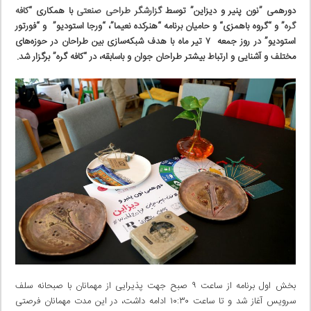
دورهمی ”نون پنیر و دیزاین” توسط
گزارشگر طراحی صنعتی
با همکاری “
کافه
گره
” و “گروه باهمزی
“
و حامیان برنامه “هنرکده نعیما”، “ورجا استودیو” و “فورتور
استودیو” در
روز جمعه ۷ تیر ماه با هدف شبکه‌سازی بین طراحان در حوزه‌های
مختلف و آشنایی و ارتباط بیشتر طراحان جوان و باسابقه،
در “کافه گره” برگزار شد
.
بخش اول برنامه از ساعت ۹ صبح جهت پذیرایی از مهمانان با صبحانه سلف
سرویس آغاز شد و تا ساعت ۱۰:۳۰ ادامه داشت، در این مدت مهمانان فرصتی