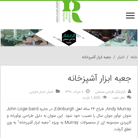
خانه
/
اخبار
/
جعبه ابزار آشپزخانه
جعبه ابزار آشپزخانه
گزارشگر طراحی صنعتی
۸ خرداد, ۱۳۹۰
اخبار
,
اخبار خارجی
نظر دهید
1,600 بازدید
Andy Murray, طراح ۲۴ ساله اهل Edinburgh, در جایزه John Logie baird
عنوان نوآور جوان سال را نصیب خود نمود. این عنوان به دلیل طراحی نو‌آورانه و
کاربردی مجموعه ا‌ی از محصولات Murray به ویژه “جعبه ابزار آشپزخانه” به وی
تعلق گرفت.