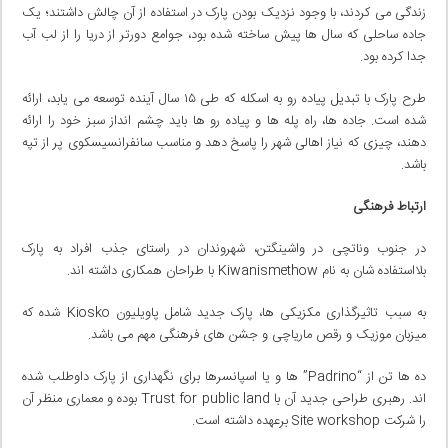
زندگی می کردند، با وجود نزدیک بودن پارک در استفاده از آن چالش داشتند؛ یک
جاده ساحلی که سال ها پیش ساخته شده بود، جوامع دورتر از دریا را از لب آب
جدا کرده بود.
طرح پارک با تبدیل پیاده رو به اسکله که طی ۱۵ سال آینده توسعه می یابد، ارائه
شده است. جاده ها، راه پله ها و پیاده رو ها باید چشم انداز سبز خود را ارائه
دهند، چیزی که نیاز اهالی شهر را پاسخ دهد و مناسب سانفرانسیسکوی پر از تپه
باشد.
ارتباط فرهنگی
در جنوب وناتچی در واشینگتن، شهروندان در راستای جذب افراد به پارک
بلااستفاده شان به نام Kiwanismethow با طراحان همکاری داشته اند.
به سبب تاثیرگذاری مکزیکی ها، پارک جدید شامل پاویلیون Kiosko شده که
میزبان موزیک و رقص ماریاچی و جشن های فرهنگی مهم می باشد.
ده ها تن از “Padrino” ها و یا اسپانسرها برای نگهداری از پارک داوطلب شده
اند. رهبری طراحی جدید آن با Trust for public land بوده و معماری منظر آن
را شرکت Site workshop برعهده داشته است.