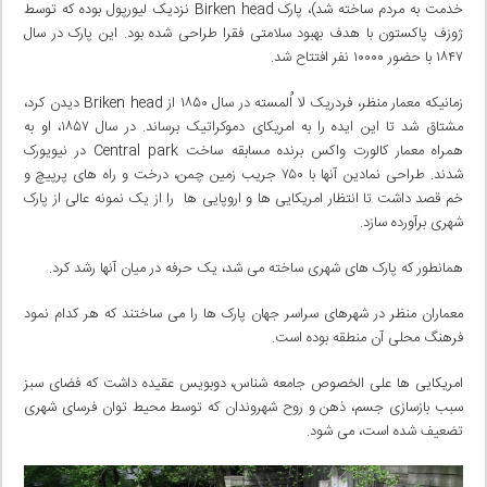
خدمت به مردم ساخته شد)، پارک Birken head نزدیک لیورپول بوده که توسط
ژوزف پاکستون با هدف بهبود سلامتی فقرا طراحی شده بود. این پارک در سال
۱۸۴۷ با حضور ۱۰۰۰۰ نفر افتتاح شد.
زمانیکه معمار منظر، فردریک لا اُلمسته در سال ۱۸۵۰ از Briken head دیدن کرد،
مشتاق شد تا این ایده را به امریکای دموکراتیک برساند. در سال ۱۸۵۷، او به
همراه معمار کالورت واکس برنده مسابقه ساخت Central park در نیویورک
شدند. طراحی نمادین آنها با ۷۵۰ جریب زمین چمن، درخت و راه های پرپیچ و
خم قصد داشت تا انتظار امریکایی ها و اروپایی ها را از یک نمونه عالی از پارک
شهری برآورده سازد.
همانطور که پارک های شهری ساخته می شد، یک حرفه در میان آنها رشد کرد.
معماران منظر در شهرهای سراسر جهان پارک ها را می ساختند که هر کدام نمود
فرهنگ محلی آن منطقه بوده است.
امریکایی ها علی الخصوص جامعه شناس، دوبویس عقیده داشت که فضای سبز
سبب بازسازی جسم، ذهن و روح شهروندان که توسط محیط توان فرسای شهری
تضعیف شده است، می شود.