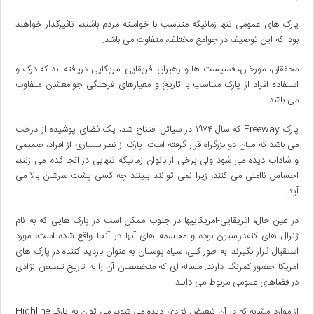
پارک های عمومی تنها زمانیکه متناسب با خواسته مردم باشند، تاثیرگذار خواهند
بود. که این توصیف در جوامع مختلف، متفاوت می باشد.
محققان، مورخان، فمنیست ها و رهبران افریقایی-امریکایی دریافته اند که درک و
استفاده افراد از پارک متناسب با تاریخ و معیارهای فرهنگی جوامعشان متفاوت
می باشد.
پارک Freeway که سال ۱۹۷۴ در سیاتل افتتاح شد، یک فضای پوشیده از درخت
می باشد که میان دو بزرگراه قرار گرفته است. پارک از نظر بسیاری از افراد، صمیمی
و شاداب دیده می شود ولی برخی از بانوان زمانیکه تنهایی در آنجا قدم می زنند،
احساس ناامنی می کنند، زیرا نمی توانند ببینند چه کسی پشت سرشان بالا می
آید.
در عین حال، افریقایی-امریکاییها در جنوب ممکن است در پارک هایی که به نام
ژنرال های کنفدراسیون بوده و مجسمه های آنها در آنجا واقع شده است، مورد
استقبال قرار نگیرند. به طور کلی، سیاه پوستان به عنوان بازدید کننده در پارک های
امریکا حضور کمرنگ دارند. مساله ای که متخصصان آن را به تاریخ تبعیض نژادی
در فضاهای عمومی مربوط می دانند.
از موارد مشابه که در آن تبعیض نژادی دیده می شود، می توان به پارک Highline