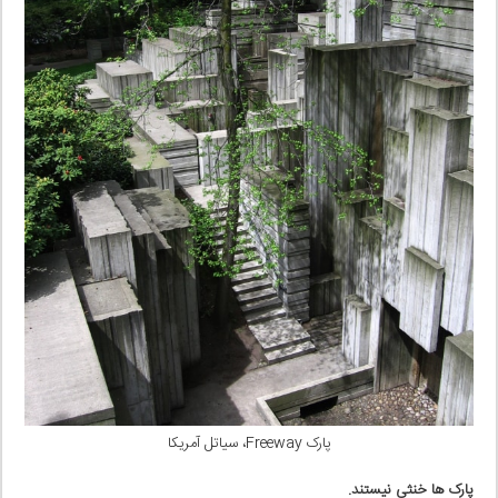
پارک Freeway، سیاتل آمریکا
پارک ها خنثی نیستند.