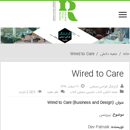
خانه
/
جعبه دانش
/
Wired to Care
Wired to Care
گزارشگر طراحی صنعتی
۲۱ اسفند, ۱۳۸۹
جعبه دانش
,
کتاب خارجی
,
معرفی کتاب
نظر دهید
2,025 بازدید
Wired to Care (Business and Design) :عنوان
موضوع:
بیزینس
نویسنده:
Dev Patnaik