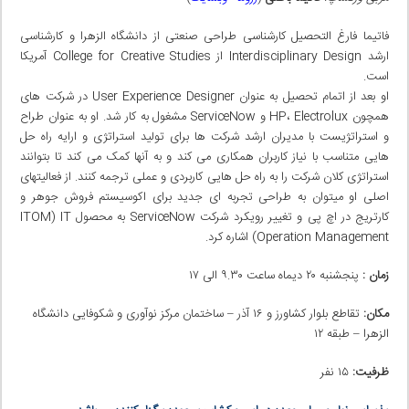
فاتیما فارغ التحصیل کارشناسی طراحی صنعتی از دانشگاه الزهرا و کارشناسی
ارشد Interdisciplinary Design از College for Creative Studies آمریکا
است.
او بعد از اتمام تحصیل به عنوان User Experience Designer در شرکت های
همچون HP، Electrolux و ServiceNow مشغول به کار شد. او به عنوان طراح
و استراتژیست با مدیران ارشد شرکت ها برای تولید استراتژی و ارایه راه حل
هایی متناسب با نیاز کاربران همکاری می کند و به آنها کمک می کند تا بتوانند
استراتژی کلان شرکت را به راه حل هایی کاربردی و عملی ترجمه کنند. از فعالیتهای
اصلی او میتوان به طراحی تجربه ای جدید برای اکوسیستم فروش جوهر و
کارتریج در اچ پی و تغییر رویکرد شرکت ServiceNow به محصول ITOM) IT
Operation Management) اشاره کرد.
زمان :
پنجشنبه ۲۰ دیماه ساعت ۹.۳۰ الی ۱۷
مکان:
تقاطع بلوار کشاورز و ۱۶ آذر – ساختمان مرکز نوآوری و شکوفایی دانشگاه
الزهرا – طبقه ۱۲
ظرفیت:
۱۵ نفر