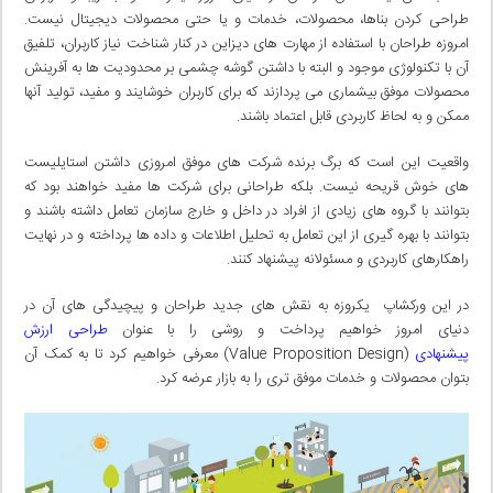
طراحی کردن بناها، محصولات، خدمات و یا حتی محصولات دیجیتال نیست.
امروزه طراحان با استفاده از مهارت های دیزاین در کنار شناخت نیاز کاربران، تلفیق
آن با تکنولوژی موجود و البته با داشتن گوشه چشمی بر محدودیت ها به آفرینش
محصولات موفق بیشماری می پردازند که برای کاربران خوشایند و مفید، تولید آنها
ممکن و به لحاظ کاربردی قابل اعتماد باشند.
واقعیت این است که برگ برنده شرکت های موفق امروزی داشتن استایلیست
های خوش قریحه نیست. بلکه طراحانی برای شرکت ها مفید خواهند بود که
بتوانند با گروه های زیادی از افراد در داخل و خارج سازمان تعامل داشته باشند و
بتوانند با بهره گیری از این تعامل به تحلیل اطلاعات و داده ها پرداخته و در نهایت
راهکارهای کاربردی و مسئولانه پیشنهاد کنند.
در این ورکشاپ یکروزه به نقش های جدید طراحان و پیچیدگی های آن در
دنیای امروز خواهیم پرداخت و روشی را با عنوان
طراحی ارزش
پیشنهادی
(Value Proposition Design) معرفی خواهیم کرد تا به کمک آن
بتوان محصولات و خدمات موفق تری را به بازار عرضه کرد.