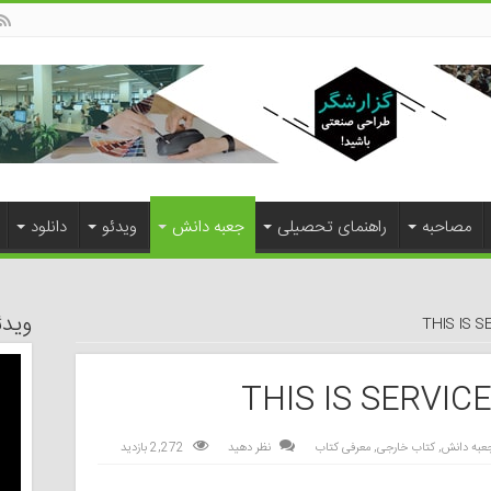
مصاحبه
راهنمای تحصیلی
جعبه دانش
ویدئو
دانلود
ویدئ
THIS IS 
THIS IS SERVIC
عبه دانش
,
کتاب خارجی
,
معرفی کتاب
نظر دهید
2,272 بازدید