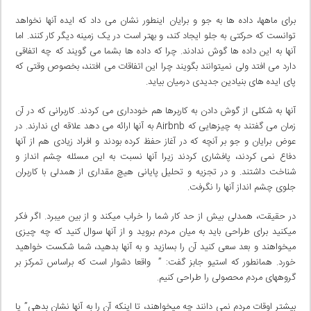
برای ماهها، داده ها به جو و برایان اینطور نشان می داد که ایده آنها نخواهد
توانست که حرکتی به جلو ایجاد کند، و بهتر است در یک زمینه دیگر کار کنند. اما
آنها به این داده ها گوش ندادند. چرا که داده ها بشما می گویند که چه اتفاقی
دارد می افتد ولی نمیتوانند بگویند چرا این اتفاقات می افتند، بخصوص وقتی که
پای ایده های بنیادین جدیدی درمیان بیاید.
آنها به شکلی از گوش دادن به کاربرها هم خودداری می کردند. کاربرانی که در آن
زمان می گفتند به چیزهایی که Airbnb به آنها ارائه می دهد علاقه ای ندارند. در
عوض برایان و جو بر آنچه که در آغاز حفظ کرده بودند و افراد زیادی هم از آنها
دفاع نمی کردند، پافشاری کردند زیرا آنها نسبت به این مسئله چشم انداز و
شناخت داشتند. و در تجزیه و تحلیل پایانی هیچ مقداری از همدلی با کاربران
جلوی چشم انداز آنها را نگرفت.
در حقیقت، همدلی بیش از حد کار شما را خراب میکند و از بین میبرد. اگر فکر
میکنید برای طراحی باید به میان مردم بروید و از آنها سوال کنید که چه چیزی
میخواهند و بعد سعی کنید آن را بسازید و به آنها بدهید، شما شکست خواهید
خورد. همانطور که استیو جابز گفت: ” واقعا دشوار است که براساس تمرکز بر
گروههای مردم محصولی را طراحی کنیم.
بیشتر اوقات مردم نمی دانند چه میخواهند، تا اینکه آن را به آنها نشان بدهی” یا