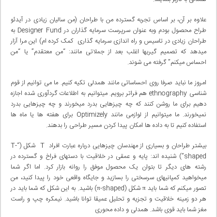
علاوه بر آن، بر اساس تجربه گسترده من با طراحان (من سالیان زیادی در آیدئو
طراح محصول بودم وبه عنوان سرپرست سرمایه گذاران در Designer Fund به
طراحان زیادی در تاسیس و راه اندازی سرمایه گذاری کمک کرده ام) این مرا آزار
میدهد که تصمیم گیریها اغلب بعد از جملاتی مانند: “من معتقدم” یا “من
احساس میکنم” گرفته می شوند.
امروز ما نباید صرفا روی احساساتی مانند همدلی تکیه کنیم. ما می توانیم از قوم
شناسی ethnography هم فراتر برویم. میتوانیم به اطلاعات گردآوری شده اجازه
دهیم برای ما روشن کنند که چه چیزهایی بدرد میخورند و چه چیزهایی بدرد
نمیخورند. ما میتوانیم از لوازمی مانند Optimizely برای هفته ها یا ماه ها
استفاده کنیم تا به داده ها امکان پیدا کردن مسیر طراحی را بدهند.
بیشتر طراحان و بسیاری از مهندسان چیزهایی درباره عبارت افراد T شکل (“T-
shaped”) شنیده اند: پایه و عمقی در خلاقیت با دستهای فراخ و گسترده در
رشته های دیگر تا بتوان یک محصول موفق را روانه بازار کرد. اما اگر شما
میخواهید کمپانیهای سرسختی را بسازید و جایگاه واقعی خود را پیدا کنید، من
تصور میکنم که شما باید π شکل (π-shaped) باشید. به این شکل که شما باید در
هر دو زمینه خلاقیت و تجزیه و تحلیل عمیقا توانا باشید. نیمکره چپ و راست
مغز شما باید قوی باشد. همدلی و داده محوری