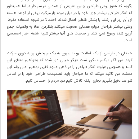
بگویم که هنوز برخی طراحان چنین تعریفی از همدلی در سر دارند. اما همینطور
که تفکر طراحی بیشتر جای خود را در میان مردم باز میکرد، برخی از قواعد هسته
ای آن زیر آبی رفتند یا بشکل غلطی اعمال شدند. احتمالا در نتیجه استفاده مفرط.
وقتی بیشتر طراحان درباره همدلی صحبت میکنند بنظرمن اصلا به واقعیات جمع
آوری شده رجوع نمی کنند و صحبت های آنها بیشتر شبیه اشاعه اخبار احساسی
است.
همدلی در طراحی از یک فعالیت رو به بیرون به یک چرخش رو به درون حرکت
کرده. من فکر میکنم ممکن است دیگر خیلی دیر شده که بخواهیم معنای این
کلمه و همچنین عبارت تفکر طراحی را در ذهن عموم تغییر بدهیم. علی رغم این
مسئله، من تاکید میکنم که ما طراحان باید تصمیمات طراحی خود را بر اساس
شواهد دقیق بگیریم بجای اینکه تلاش کنیم درد مردم را احساس کنیم.