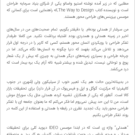
مطلبی که در زیر آمده نوشته استیو واسالو یکی از شرکای بنیاد سرمایه طراحان
است و نویسنده کتاب
The Way to Design
,که راهنمایی است برای کسانی که
موسس بیزینس‌های طراحی محور هستند.
من سرشار از همدلی بوده‌ام. یا دقیقتر بگویم، تمام صحبت‌های من در سال‌های
اخیر در زمینه همدلی و همدردی بوده. اشتباه برداشت نکنید. من کاملا طرفدار
تفکر طراحی با رویکردی انسان محور هستم، کسی که کاربر را در درجه اول قرار
می‌دهد و تلاش می‌کند بفهمد که دنیا چگونه به انسان‌ها نگاه می‌کند. اما در
چرخه طراحی و بسیاری زمینه‌های دیگر همدلی به چیزی که بیش از یک شعار
پوچ و توخالی نیست، تبدیل شده و بیشتر شبیه ناله آرام یک بره بیمار است که
درد می‌کشد.
در بدبینانه‌ترین حالت هم یک تعبیر خوب از سیلیکون ولی (شهری در جنوب
کالیفرنیا که مرکزیت گوگل و اپل و فیس‌بوک در آن قرار دارد) برای تحقیقات بازار
کالا است. آنطور که یکی از همکاران تشبیه کرده، همدلی مثل یک سوراخ موش
است، من تا این حد پیش نمی‌روم اما فکر می‌کنم که ما بعنوان جامعه ای با تفکر
طراحی محور باید یک تجدید نظری در رابطه با همدلی و استفاده از این کلمه در
روند تفکر طراحی بکنیم.
“همدلی” واژه ی است که در ابتدا موسس
IDEO
دیوید کلی برای تحقیقات
میدانی و مردم شناسی در جهت شناخت بیشتر کاربران به کار برد. و منصفانه