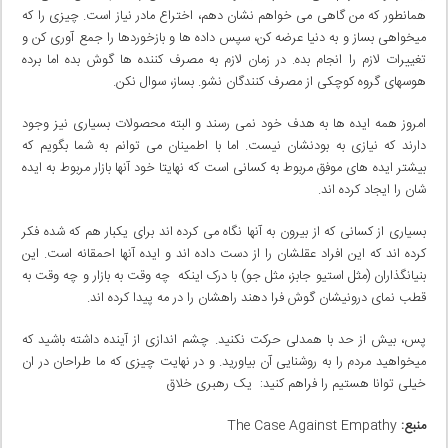
همانطور که من گاهی می خواهم نشان دهم، اختراع مادر نیاز است. چیزی را که
میخواهی بساز و به دنیا عرضه کن، سپس داده ها و بازخوردها را جمع آوری کن و
تغییرات لازم را انجام بده. در زمان لازم به مصرف کننده ها گوش بده اما برده
هوسهای گروه کوچکی از مصرف کنندگان نشو. بساز، سوال نکن.
امروز همه ایده ها به هدف خود نمی رسند و البته محصولات بسیاری نیز وجود
دارند که نیازی به بودنشان نیست. اما با اطمینان می توانم به شما بگویم که
بیشتر ایده های موفق مربوط به کسانی است که نهایتا خود آنها بازار مربوط به ایده
شان را ایجاد کرده اند.
بسیاری از کسانی که از بیرون به آنها نگاه می کرده اند برای یکبار هم که شده فکر
کرده اند که این افراد عقلشان را از دست داده اند و ایده آنها احمقانه است. این
بنیانگذاران (مثل استیو جابز، مثل جو) با درک اینکه چه وقت به بازار و چه وقت به
قطب نمای درونیشان گوش فرا دهند راهشان را در مه پیدا کرده اند.
پس، بیش از حد با همدلی حرکت نکنید. چشم اندازی از آینده داشته باشید که
میخواهید مردم را به روشنایی آن بیاورید. و در نهایت چیزی که ما طراحان در ان
خیلی توانا هستیم را فراهم کنید: یک رهبری خلاق
منبع:
The Case Against Empathy