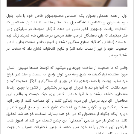
اول از همه، همدلی بعنوان یک احساس محدودیتهای خاص خود را دارد. پاول
بلوم به عنوان روانشناس دانشگاه ییل، یک مثال متقاعد کننده دارد. همانطور که
انتخابات ریاست جمهوری اخیر نشان می دهد، کارکنان متوسط در سیلیکون ولی
فکر میکردند که رای دهندگان ترامپ فقط مردمی در مناطقی بنام کمربند زنگ زده
هستند (مناطقی که قبلا صنایع سنگین داشته و امروز بخاطر صنعت زدایی شدن
جمعیت خود را نیز از دست داده اند) و نتایج انتخابات نشان داد که سخت در
اشتباه بودند.
وقتی که ما صحبت از ساخت چیزهایی میکنیم که توسط صدها میلیون انسان
مورد استفاده قرار گیرند، به هیچ وجه نمی توان راجع به بیست و چند نفر طراح
مرد سفید پوست با دستمزدهای بالا در اوبر یا اینستاگرام یا گوگل صحبت کرد و
امید داشت که آنها بتوانند با کاربران نهایی، در بخشهایی از کشور یا جهان ارتباط
معناداری داشته باشند و با آنها همدلی کنند. برای درک درست و واقعی این
مخاطبان, آنها باید در میان این مردم زندگی کنند، با آنها مصاحبه کنند، از رفتار آنها،
سبک زندگیشان و نگرانی هایشان اطلاعات دقیق کسب و جمع آوری کنند. و
درباره اینکه چگونه از محصولی که می خواهند بسازند استفاده خواهد شد تحقیق
کنند. در تفکر طراحی قدیمی “همدلی” این چنین تعریف می شد اما امروز اغلب
طراحان این سختی را به خود نمی دهند تا چنین تحقیقات عمیقی در جهت
همدلی با کاربر بنمایند.