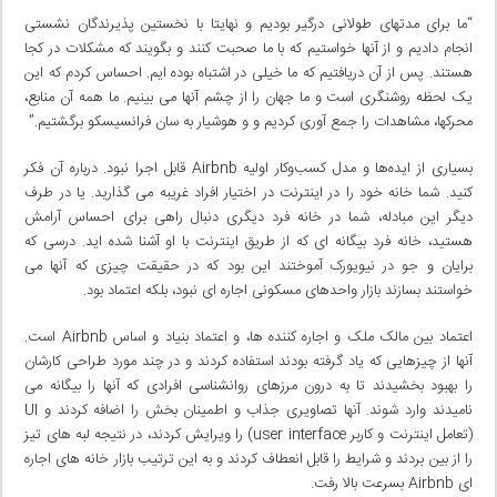
“ما برای مدتهای طولانی درگیر بودیم و نهایتا با نخستین پذیرندگان نشستی
انجام دادیم و از آنها خواستیم که با ما صحبت کنند و بگویند که مشکلات در کجا
هستند. پس از آن دریافتیم که ما خیلی در اشتباه بوده ایم. احساس کردم که این
یک لحظه روشنگری است و ما جهان را از چشم آنها می بینیم. ما همه آن منابع،
محرکها، مشاهدات را جمع آوری کردیم و و هوشیار به سان فرانسیسکو برگشتیم.”
بسیاری از ایده‌ها و مدل کسب‌وکار اولیه Airbnb قابل اجرا نبود. درباره آن فکر
کنید. شما خانه خود را در اینترنت در اختیار افراد غریبه می گذارید. یا در طرف
دیگر این مبادله، شما در خانه فرد دیگری دنبال راهی برای احساس آرامش
هستید، خانه فرد بیگانه ای که از طریق اینترنت با او آشنا شده اید. درسی که
برایان و جو در نیویورک آموختند این بود که در حقیقت چیزی که آنها می
خواستند بسازند بازار واحدهای مسکونی اجاره ای نبود، بلکه اعتماد بود.
اعتماد بین مالک ملک و اجاره کننده ها، و اعتماد بنیاد و اساس Airbnb است.
آنها از چیزهایی که یاد گرفته بودند استفاده کردند و در چند مورد طراحی کارشان
را بهبود بخشیدند تا به درون مرزهای روانشناسی افرادی که آنها را بیگانه می
نامیدند وارد شوند. آنها تصاویری جذاب و اطمینان بخش را اضافه کردند و UI
(تعامل اینترنت و کاربر user interface) را ویرایش کردند، در نتیجه لبه های تیز
را از بین بردند و شرایط را قابل انعطاف کردند و به این ترتیب بازار خانه های اجاره
ای Airbnb بسرعت بالا رفت.