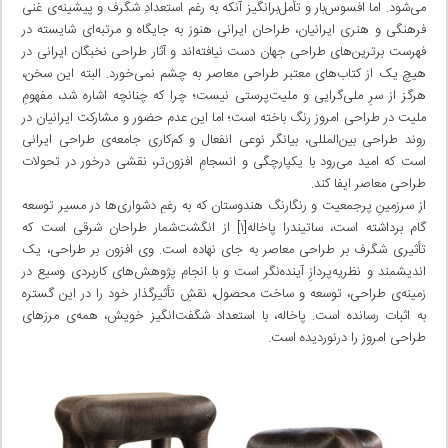
می‌شود. اما افسوس‌بار و تأمل‌برانگیز آنکه به رغم استعدادِ شگرف و پیشینه‌ی غنی
فرهنگی و هنری ایرانیان، طراحان ایرانی هنوز به جایگاه و مرتبه‌ای شایسته در
فهرست برترین‌های طراحی جهان دست نیافته‌اند و آثار طراحی نخبگان ایرانی در
هیچ یک از کتاب‌های معتبر طراحی معاصر به چشم نمی‌خورد. البته این سخن،
هرگز از سرِ ملی‌گرایی و ملیت‌پرستی نیست؛ چرا که چنانچه اشاره شد، مفهومِ
ملیت در طراحی امروز رنگ باخته است؛ اما این عدم حضور و مشارکت ایرانیان در
روند طراحی بین‌المللی، بیانگر نوعی انفعال و کم‌کاری جامعه‌ی طراحی ایرانی
است که امید می‌رود با یکپارچگی و انسجامِ افزون‌تر، نقشی درخور در تحولات
طراحی معاصر ایفا کند.
از سرزمینِ پرجمعیت و رنگارنگ هندوستان که به رغمِ دشواری‌ها در مسیر توسعه
گام برداشته است، ساتیندرا پاخاله[۱] از انگشت‌شمار طراحان شرقی است که
تأثیری شگرف بر طراحی معاصر به جای نهاده است. وی افزون بر طراحی، یک
اندیشمند و نظریه‌پردازِ آینده‌نگر است و با انجام پژوهش‌های کاربردی وسیع در
زمینه‌ی طراحی، توسعه و ساخت محصول، نقشِ تأثیرگذار خود را در این گستره
به اثبات رسانده است. پاخاله، با استعداد شگفت‌انگیز خویش، همه‌ی مرزهای
طراحی امروز را درنوردیده است.