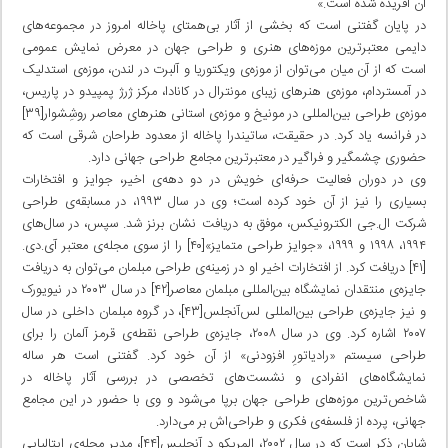
آن آفریده شده است.»
در پایان گفتنی است که بخشی از آثار بی‌همتای پاخاله امروز در مجموعه‌های
دایمی معتبرترین موزه‌های هنری و طراحی جهان در معرض نمایش عمومی
است که از آن میان می‌توان از موزه‌ی ویکتوریا و آلبرت در لندن، موزه‌ی استدلیک
در آمستردام، موزه‌ی هنرهای زیبای مونترال در کانادا، مرکز ژرژ پمپیدو در پاریس،
موزه‌ی طراحی بین‌المللی در مونیخ و موزه‌ی استانی هنرهای معاصر روشِشوار[۳۹]
در فرانسه یاد کرد. در حقیقت، ساتیندرا پاخاله از معدود طراحان شرقی است که
حضوری چشمگیر و فراگیر در معتبرترین مجامع طراحی جهانی دارد.
وی در دوران فعالیت حرفه‌ای خویش در دو دهه‌ی اخیر، جوایز و افتخارات
بسیاری را نیز از آن خود کرده است؛ وی در سال ۱۹۹۳، در مسابقه‌ی طراحی
شرکت ال.جی الکترونیکس، موفق به دریافت نشان برنز شد. سپس، در سال‌های
۱۹۹۴، ۱۹۹۸ و ۱۹۹۹، «جوایز طراحی متمایز»[۴۰] را از سوی مجله‌ی معتبر آی.دی.
[۴۱] دریافت کرد. از افتخارات اخیر او در زمینه‌ی طراحی مبلمان می‌توان به دریافت
جایزه‌ی منتقدان نمایشگاه بین‌المللی مبلمان معاصر[۴۲] در سال ۲۰۰۳ در نیویورک
و نیز جایزه‌ی طراحی بین‌المللی لس‌آنجلس[۴۳]، در گروه مبلمان داخلی در سال
۲۰۰۷ اشاره کرد. وی در سال ۲۰۰۸، جایزه‌ی طراحی نقطه‌ی قرمز آلمان را برای
طراحی سیستم «رادیاتورِ افزودنی» از آن خود کرد. گفتنی است هر ساله
نمایشگاه‌های انفرادی و نشست‌های تخصصی در بررسی آثار پاخاله در
شاخص‌ترین موزه‌های طراحی جهان برپا می‌شود و وی با حضور در این مجامع
جهانی، پرده از فلسفه‌ی فکری و طراحی‌اش بر می‌دارد.
شایان ذکر است که در سال ۲۰۰۲، المِریکو دِ آنجِلیس[۴۴]، مدیر مجله‌ی ایتالیایی