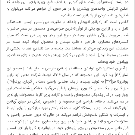
دو راستا توسعه‌پذیر باشد، خلق کردیم. به لطفِ فرمِ چهار‌طرفه‌ی این واحد که
امکانِ افزایش واحدهای بیشتری را در هر سوی آن فراهم می‌کند، می‌توان به
شکل‌های نامحدودی از رادیاتور دست یافت.»
گفتنی است که رادیاتور افزودنی پاخاله، با مقرّرات بین‌المللی ایمنی هماهنگی
کامل دارد و از این رو، یکی از نوآورانه‌ترین طراحی‌های محصول در عصرِ حاضر به
شمار می‌رود. ویژگی شایان توجه در طرحِ این رادیاتور، پیوندی است که میان
گستره‌های معماری، طراحی داخلی، مبلمان و محصول ایجاد کرده است. در
حقیقت، این رادیاتور می‌تواند همانند یک پنجره یا جداکننده‌ی فضا به بخشی از
معماری محیط تبدیل شود و افزون بر کارکردِ بهینه‌ی خود، هویت‌ِ تازه‌ای به فضای
پیرامون خود ببخشد.
از آخرین دستاوردهای تولیدی پاخاله در زمینه‌ی طراحی مبلمان باید از مجموعه‌ی
آسایا[۳۶] یاد کرد. این مجموعه که در سال ۲۰۱۴، توسط شرکت معتبر ایتالیایی
پولترونا فرا[۳۷] به تولید رسیده، از یک صندلی راحتی دسته‌دارِ گردان، پوف[۳۸]،
میزِ کناری و یک سینی که روی ران‌های پا قرار می‌گیرد، تشکیل شده است. این
چهار جزء در کنار یکدیگر، مجموعه‌ای راحت و کارآمد برای کار با محصولات رایانه‌ای
فراهم می‌کنند. پاخاله، طراحی این مجموعه را از شیوه‌ی زندگی در جهان آن‌لاین
الهام گرفته است؛ نوعی ایستگاه کاری ساده که راحتی مورد نیاز کاربر را برای ارتباط
با اینترنت به شکلی لذت‌بخش فراهم می‌کند. در حالی که درون صندلی راحتی به
استراحت می‌پردازید و پاهای خود را بر روی پوف جلوی صندلی دراز کرده‌اید، با
قرار دادنِ سینی مخصوص بر روی ران‌های خود، می‌توانید به کار با رایانه‌ی لمسی
(تبلت) بپردازید یا کتابی را مطالعه کنید. از میز کناری هم می‌توانید برای قرار دادن