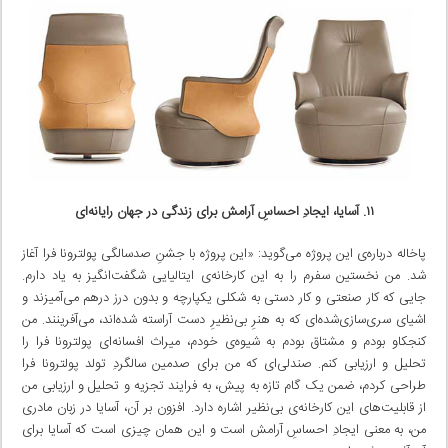
۱۱. آسایا، ایجادِ احساسِ آرامش برای زندگی در جهان رایانه‌ای
پاخاله درباره‌ی این پروژه می‌گوید: «این پروژه با جشنِ صدسالگی پولترونا فرا آغاز
شد. من نخستین سفرم را به این کارخانه‌ی ایتالیایی شگفت‌انگیز به یاد دارم.
جایی که کار صنعتی و کار دستی به شکلی یکپارچه و بدون درز درهم می‌آمیزند و
اشیای سری‌سازی‌شده‌ای که به هنرِ بی‌نظیرِ دست آراسته شده‌اند، می‌آفرینند. من
کنجکاو بودم و مشتاق بودم به شیوه‌ی خودم، میراث افسانه‌ای پولترونا فرا را
تحلیل و ارزیابی کنم. صندلی‌ای که من برای صدمین سالگردِ تولد پولترونا فرا
طراحی کردم، ضمن یک گام تازه به پیش، به فرایند تجزیه و تحلیل و ارزیابی من
از قابلیت‌های این کارخانه‌ی بی‌نظیر اشاره دارد. افزون بر آن، آسایا در زبان مادری
من، به معنی ایجادِ احساسِ آرامش است و این همان چیزی است که آسایا برای