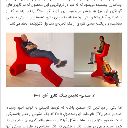
پسامدرن برشمرده می‌شود که نه تنها در فرم‌آفرینی این محصول که در کاربری‌های
گوناگون آن نیز به چشم می‌خورد. این گونه آثارِ نمادگرایانه‌ی پاخاله که از
پیشینه‌ای آیینی-تشریفاتی برخاسته‌اند، تجربه‌ی مادی نشستن را صورتی فرامادی
بخشیده و دریافتِ حسی تازه‌ای از یک تجربه‌ی متداول تکرارشده ایجاد می‌کنند.
۷. صندلی- نشیمن پلنگ، گالری اَمان، ۲۰۰۲
اما یکی از مهم‌ترین آثار مبلمان پاخاله که توسط کاپِلینی به تولید انبوه رسیده،
صندلی ماهی[۳۳] نام دارد. این محصولِ ۲۰۰۵ که یک نشیمنِ راحتی پلاستیکی
است، به فرمِ انتزاعی یک ماهی شکل گرفته و به روش قالب‌گیری چرخشی تولید
شده است. ماهی در هفت رنگِ درخشان که رنگِ استوانه‌ی داخلی در همگی آنها