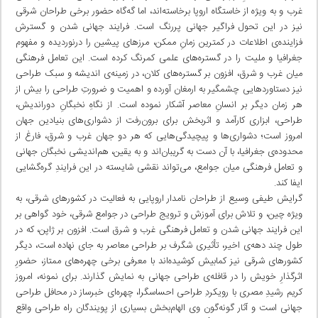
غرب و به ویژه از خاستگاه اروپا برخاسته‌اند، اما گه‌گاه حضور برخی طراحان شرقی
نیز در این تحول فراگیر جهانی پررنگ است. فرایند جهانی شدن و گسترش
فزاینده‌ی اطلاعات در کمترین زمانِ ممکن، مرزهای پیشین را درنوردیده و مفهوم
جغرافیا و ملیت را در گستره‌های علمی کمرنگ کرده است. این تعامل فرهنگی
میان غرب و شرق، افزون بر گستره‌های کلان، در زمینه‌ی اندیشه و سبک طراحی
نیز دستاوردهایی چشمگیر به ارمغان آورده و اهمیت و ضرورتِ طراحی را بیش از
هر زمان دیگر بر انسانِ معاصر آشکار نموده است. از نگاهِ نخبگانِ دوراندیش،
طراحی، ابزاری کارآمد و اثربخش برای برون‌رفت از دشواری‌های بنیادین جهان
امروز است؛ دشواری‌ها و پیچیدگی‌هایی که هر دو جهان غرب و شرق، فارغ از
محدوده‌ی جغرافیا، با آن دست به گریبان‌اند و به یقین، هم‌اندیشی نخبگان جهانی
و تعامل فرهنگی میان جوامع، می‌تواند نقشی شایسته در این فرایندِ گره‌گشایی
ایفا کند.
گرایش طیفی وسیع از طراحان نامدار اروپایی به فعالیت در کشورهای شرقی، به
ویژه چین، و تلاش برای آموزش و ترویج طراحی در جوامع شرقی، خود گواهی بر
این فرایند جهانی‌ شدن و تعامل فرهنگی غرب و شرق است. افزون بر ژاپن، که در
طول چند دهه‌ی اخیر، تأثیری شگرف بر طراحی معاصر به جای نهاده است، دیگر
کشورهای شرقی نیز کمابیش کوشیده‌اند با معرفی برخی چهره‌های ممتاز، حضورِ
اثرگذارِ خویش را در قافله‌ی طراحی جهانی به نمایش گذارند. برای نمونه، امروز
کریم رشیدِ مصری با رویکردِ طراحی احساسگرا، چهره‌ای خبرساز در محافل طراحی
جهانی است و آثار گونه‌گون‌ وی الهام‌بخش بسیاری از پویندگان راه طراحی واقع