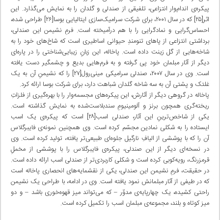
پیکره‌ی اندام‌وار انتزاعی، تلفیقی از صندلی و گلدان را به نمایش می‌گذارد. این
اثر[۲۵] که در سال ۲۰۰۱، برای شرکت سرامیک‌سازی ایتالیایی بوسا[۲۶] طراحی شده،
احساس‌گرایی و نمادگرایی را با هم درآمیخته است. فرمِ نشیمن این صندلی،
برداشتی انتزاعی از پاهای تنومندِ حیوانی اساطیری است که شاخ‌های خود را به
شاخه‌هایی از گل زینت داده است. پاخاله، این زبانِ زیبایی‌شناختی را در پاره‌ای
دیگر از آثار مبلمان خود پی گرفته و به فرم‌هایی بدیع و چشمگیر دست یافته
است. وی در سال ۲۰۰۷، صندلی سرامیکی مینی‌رول[۲۷] را که نشیمنِ آن به یک
غلتک و پشتی آن به سه شاخه گلدان شباهت دارد، برای شرکت بوسا ارائه کرد.
پاخاله در گروهی دیگر از آثارش، این پیکره‌های مجسمه‌وار را با بهره‌گیری از فلزاتِ
ریخته‌گری همچون برنز و آلومینیومِ سندبلاست‌شده به نمایش گذاشته است.
یکی از شاخص‌ترینِ این آثار، صندلی اسب[۲۸] است که پیکره‌ی یک اسب
ایستاده را به شکلی نمادین مجسّم کرده است. وی همچنین نمونه‌ی فایبرگلاس
آن را که با پوششی از الیافِ نارگیل جلوه‌ای طبیعی‌تر یافته، تولید کرده است. وی
در نسخه‌ای دیگر از این صندلی، پیکره‌ی فایبرگلاس را با پوششی از مخملِ
قرمزرنگ، رویه‌کوبی کرده است و شکلی کاربردی‌تر از صندلی اسب ارائه داده است.
در حقیقت، فرمِ نشیمن این صندلی، یکی از نقشمایه‌های انحصاری پاخاله است
که در طیفی از آثار مبلمانش نمود یافته است. وی در ادامه، با طراحی یک نشیمن
راحتی کشیده، یک چهارپایه‌ی مدوّر – که می‌تواند میز قهوه‌خوری باشد – و دو
میز کوتاه و بلند، مجموعه‌ی مبلمان اسب را تکمیل کرده است.