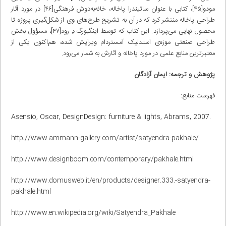
مودو[۴۵]، کتابی با عنوان ساتیندرا پاخاله، خانه‌به‌دوش فرهنگی[۴۶] در مورد آثار
طراحی پاخاله منتشر کرد که در آن به تشریح طرح‌های وی از شکل‌گیری پروژه تا
محصول نهایی می‌پردازد. این کتاب که توسط اینگبورگ دِ رود[۴۷]، مسؤول بخش
طراحی صنعتی موزه‌ی استدلیک آمستردام ویرایش شده، هم‌اکنون یکی از
معتبرترین منابع علمی در مورد پاخاله و آثارش به شمار می‌رود.
پژوهش و ترجمه: ایمان آزادگان
فهرست منابع:
Asensio, Oscar, DesignDesign: furniture & lights, Abrams, 2007.
http://www.ammann-gallery.com/artist/satyendra-pakhale/
http://www.designboom.com/contemporary/pakhale.html
http://www.domusweb.it/en/products/designer.333.-satyendra-
pakhale.html
http://www.en.wikipedia.org/wiki/Satyendra_Pakhale