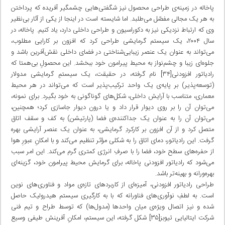
پاخاله در زمینه‌ی طراحی محصول نیز شگفتی‌هایی چشمگیر آفریده که پرداختن
به هر یک مجالی مفصّل می‌طلبد. اما شایسته است در اینجا از یکی از آثار بی‌نظیر
وی که ارتباط نزدیکی نیز به دکوراسیون و طراحی داخلی دارد، یاد کنیم. پاخاله، در
سال ۲۰۰۴، یک سیستم گرمایشی طراحی کرد که افزون بر کارایی مطلوب،
می‌تواند به عنوان یک عنصر زیبایی‌شناختی در فضای داخلی نقش‌آفرین باشد و
جلوه‌ای زیبا و چشم‌نواز به محیط پیرامون خود ببخشد. این محصولِ بی‌همتا که
رادیاتور افزودنی[۳۴] نام گرفته، در حقیقت، یک سیستمِ گرمایشی مدولار
(توسعه‌پذیر) بر پایه‌ی یک واحد ترکیب‌پذیر است که می‌تواند در هر محیط
معماری، متناسب با آرایش داخلی، شکل‌های گوناگونی به خود بگیرد. برای نمونه،
می‌توان آن را بر روی دیوار قرار داد و یا درون دیوار جاسازی کرد؛ همچنین،
می‌توان آن را به عنوان یک جداکننده‌ی فضا (پارتیشن) به کف و سقف اتاق
متصل کرد و از آن افزون بر کارکردِ گرمایشی، به عنوان یک عنصر آرایشی بهره
گرفت. این رادیاتور، دمای اتاق را به شکلی مؤثر تنظیم می‌کند و با امکانِ عبورِ هوا
از حفره‌های سطح خود، فضا را با صرفِ انرژی کمتری گرم می‌کند. این امر سبب
می‌شود که رادیاتور افزودنی پاخاله، برای گرمایش محیط پیرامون خود، گزینه‌ای
بهره‌ورانه و بهینه‌تر باشد.
طراحی رادیاتور افزودنی، آمیزه‌ای از کاربردهای تازه‌ی مواد و فناوری‌های نوین
است. به لطفِ نوآوری‌های فناورانه که با به کارگیری سیستم هیدرولیک حاصل
شده و نیز اتصال ویژه‌ی میان واحدها (مدول‌ها) که توسط طراح و تیم فنی
شرکت ایتالیایی تیوبز[۳۵] شکل گرفته، این سیستم، امکانِ آفرینش طیفی وسیع