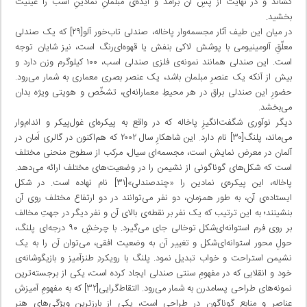
کشاند و در نهایت از پسِ آن برآمد و ایده‌ی مبلمانِ نمادینِ اسب را عینیت
بخشید.
در میان این طیف آثار مجسمه‌وار پاخاله، صندلی تاب‌خور آلو[۲۹] که یک صندلی
معلّقِ آلومینیومی با پوشش لاکی بنفش‌ یا قهوه‌ای‌رنگ است، نیز شایان توجه
است. این صندلی همانند نمونه‌ی فلزی صندلی اسب، ۱۰۰ کیلوگرم وزن دارد و
بیش از آنکه یک عنصرِ مبلمان باشد، یک عنصر بصری معماری به شمار می‌رود.
حضورِ این صندلی براق در هر محیطِ معمارانه‌ای، تشخّص و هویتی ویژه بدان
می‌بخشد.
دیگر نوآوری شگفت‌انگیزِ پاخاله که در واقع به پیکره‌ای غول‌پیکر و اندام‌وار
می‌ماند، پلنگ[۳۰] نام دارد. این شاهکارِ سال ۲۰۰۲ که هم‌اکنون در گالری اَمان در
آلمان در معرض نمایش است، مجسمه‌ای سیال، مرکب از سطوح منحنی مختلف
است که شکل‌های گوناگونی از نشیمن را در وضعیت‌های مختلف ارائه می‌دهد.
پاخاله، این پیکره‌ی نمادین را «چندصندلی»[۳۱] نام نهاده است. در شکل
ایستاده‌ی آن، به طور همزمان، دو نفر می‌توانند در دو ارتفاع مختلف روی آن
بنشینند؛ به این ترتیب که یک نفر بر نقطه‌ی بالای آن و نفر دیگر در جهتِ مخالف
بر روی فرم استوانه‌ای‌شکل توخالی جای می‌گیرد. با چرخشِ ۹۰ درجه‌ای پلنگ،
حولِ محور استوانه‌ای‌شکل و تغییر آن به وضعیت افقی، می‌توان آن را به یک
نشیمن استراحت و خواب تبدیل نمود. پلنگ با رویکردِ طنزآمیز و بازیگوشانه‌ی
خود و انقلابی که در مفهومِ سنتی صندلی ایجاد کرده است، یکی از برجسته‌ترین
نمونه‌های طراحی پسامدرن به شمار می‌رود. التقاط‌گرایی[۳۲] که به مفهومِ آمیزش
عناصر و منابع گوناگون در طراحی است، یکی از بارزترین ویژگی‌های هنر