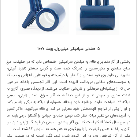
۵. صندلی سرامیکی مینی‌رول، بوسا، ۲۰۰۷
بخشی از آثار متمایز پاخاله، به مبلمان سرامیکی اختصاص دارد که در حقیقت، مرزِ
میان مبلمان و دکوراسیون را کمرنگ کرده است و گویی بیشتر کارکردِ آیینی-
تشریفاتی دارد. وی فرم صندلی و گلدان را درآمیخته و فرم‌هایی انتزاعی و ناب که
به مجسمه‌های سفالین می‌مانند، آفریده است. این آثار تجسمی پاخاله، در عین
حال که از پیشینه‌ای فرهنگی و تاریخی حکایت می‌کنند، از دیدگاه بصری، آثاری به
شدت مدرن و جهانی‌اند و از این دیدگاه، به آثار طراح نامدار ژاپنی، ایسِی
میاکه[۲۴] شباهت دارند. چنانچه خود پاخاله، همواره از میاکه به نیکی یاد می‌کند
و او را یکی از مَراجعِ الهام‌بخش خود معرفی می‌کند. پاخاله می‌گوید: «اگر کسی
به آفریده‌های بی‌نظیرِ میاکه نظر کند، نوعی جذبه‌ی جهانی را آشکارا در‌می‌یابد؛ اما
در عین حال کاملاً آشکار است که این آثار ریشه‌ی عمیقی در فرهنگ ژاپنی دارد.» و
اکنون، پاخاله همین کیفیت را با رویکردی به هنرِ هند به نمایش گذاشته است.
یکی از آثار شاخص وی در این گروه، شیء قرمزرنگی است که در هیبت یک