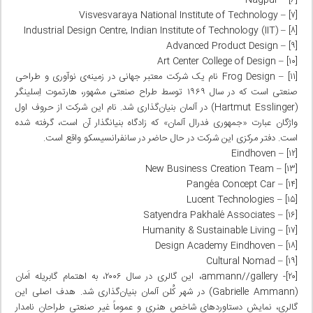
[۷] – Visvesvaraya National Institute of Technology
[۸] – Industrial Design Centre, Indian Institute of Technology (IIT)
[۹] – Advanced Product Design
[۱۰] – Art Center College of Design
[۱۱] – Frog Design نام یک شرکت معتبر جهانی در زمینه‌ی نوآوری و طراحی
صنعتی است که در سال ۱۹۶۹ توسط طراح صنعتی مشهور، هارتموت اِسلینگر
(Hartmut Esslinger) در آلمان بنیان‌گذاری شد. نام این شرکت از حروف اول
واژگان عبارت «جمهوری فدرال آلمان» که زادگاه بنیانگذار آن است، گرفته شده
است. دفتر مرکزی این شرکت در حال حاضر در سانفرانسیسکو واقع است.
[۱۲] – Eindhoven
[۱۳] – New Business Creation Team
[۱۴] – Pangéa Concept Car
[۱۵] – Lucent Technologies
[۱۶] – Satyendra Pakhalé Associates
[۱۷] – Humanity & Sustainable Living
[۱۸] – Design Academy Eindhoven
[۱۹] – Cultural Nomad
[۲۰]- ammann//gallery، این گالری در سال ۲۰۰۶، به اهتمام گابریله اَمان
(Gabrielle Ammann) در شهر کُلن آلمان بنیان‌گذاری شد. هدف اصلی این
گالری، نمایش دستاوردهای شاخص هنری و عموماً غیر صنعتی طراحان نامدار