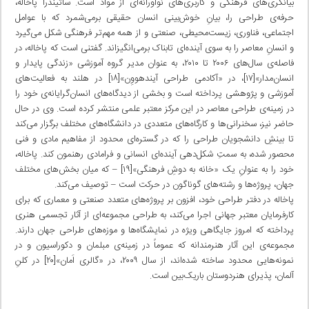
بیانگری‌های فرهنگی و کاربری‌های نوآورانه‌ای از مواد است. ساتیندرا پاخاله،
حرفه‌ی طراحی را، بیانِ خوش‌بینی انسان حقیقی برمی‌شمرد که با عوامل
اجتماعی، فناوری، زیست‌محیطی، صنعتی و از همه مهم‌تر فرهنگی شکل می‌گیرد
و انسانِ معاصر را به سوی آینده‌ای تابناک برمی‌انگیزاند. گفتنی است که پاخاله، در
فاصله‌ی سال‌های ۲۰۰۶ تا ۲۰۱۰، به عنوان مدیر گروه آموزشی «زندگی پایدار و
انسان‌مدار»[۱۷]، در «آکادمی طراحی آیندهووِن»[۱۸] در هلند به فعالیت‌های
آموزشی و پژوهشی پرداخته است و بخشی از دیدگاه‌های انسان‌گرایانه‌ی خود را
در زمینه‌ی طراحی معاصر در این مرکز معتبر علمی منتشر کرده است. وی در حال
حاضر نیز، سخنرانی‌ها و کارگاه‌های متعددی در دانشگاه‌های مختلف برگزار می‌کند
تا بینشِ دانشجویان طراحی را که در گستره‌ای محدود از مفاهیم مادی و فنی
محصور شده، به سمتِ شکل‌دهی آینده‌ای انسانی و فرامادی رهنمون کند. پاخاله،
خود را به عنوانِ یک «خانه به دوشِ فرهنگی»[۱۹] – که میان بخش‌های مختلف
جهان، پروژه‌ها و رشته‌های گوناگون در حرکت است – توصیف می‌کند.
پاخاله در دفتر طراحی خود، افزون بر پروژه‌های متعدد صنعتی و معماری که برای
کارفرمایان معتبر جهانی اجرا ‌می‌کند، به طراحی مجموعه‌ای از آثار تجسمی هنری
پرداخته که امروز جایگاهی ویژه در نمایشگاه‌ها و موزه‌های طراحی جهان دارند.
مجموعه‌ی این آثار هنرمندانه‌ که عموماً در زمینه‌ی مبلمان و دکوراسیون و در
نمونه‌هایی محدود ساخته شده‌اند، از سال ۲۰۰۹، در «گالری اَمان»[۲۰] در کلنِ
آلمان، پذیرای هنردوستان باریک‌بین است.