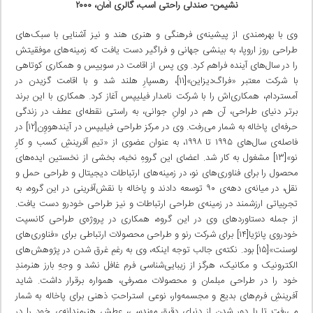
نشیمن- صندلی راحتی اسب، گالری اَمان، ۲۰۰۰
وی با بهره‌‌مندی از پیشینه‌ی فرهنگی و هنری هند و نیز آشنایی با سبک‌های
طراحی روز اروپا، به بینشی جهانی و فراگیر دست یافت که زمینه‌های موفقیتش
را در سال‌های آینده فراهم کرد. وی پس از اقامت در سوییس و همکاری کوتاهی
با شرکت معتبر «فراگ‌دیزاین»[۱۱]، رهسپارِ هلند شد و با اقامت گزیدن در
آمستردام، همکاری‌اش را با شرکت نامدار فیلیپس آغاز کرد. همکاری با این برند
برتر دنیای طراحی، آن هم در اوانِ جوانی، به راستی نقطه‌ای عطف در زندگی
حرفه‌ای پاخاله به شمار می‌رفت. وی در مرکز طراحی فیلیپس در آیندهووِن[۱۲] در
فاصله‌ی سال‌های ۱۹۹۵ تا ۱۹۹۸، به عنوان عضوی از «تیمِ آفرینشِ کسب و کارِ
نو»[۱۳] مشغول به کار شد. اعضای این گروهِ نخبه، بخشی از نخستین ایده‌های
محصول را برای فناوری‌های نو، در زمینه‌های ارتباطات دیجیتال و طراحی حمل و
نقل، در میانه‌ی دهه‌ی ۹۰ توسعه دادند و پاخاله با نقش‌آفرینی در این گروه، به
تجربیاتی ارزشمند در زمینه‌ی طراحی ارتباطات و نیز طراحی خودرو دست یافت.
از جمله دستاوردهای وی در این گروه، همکاری در پروژه‌ی طراحی کانسپت
خودروی پانژیا[۱۴] برای شرکت رنو و طراحی محصولات ارتباطی برای «فناوری‌های
لوسنت»[۱۵] بود. نکته‌ی جالب توجه اینکه، وی به رغمِ غرق شدن در پژوهش‌های
الکترونیک و مکانیک، هرگز از زیبایی‌شناسی فرم غافل نشد و وجهِ بارز هنرمندِ
خود را در طراحی مبلمان و محصولات مصرفی، همواره برقرار داشت. شاید
آفرینشِ فرم‌های بدیع و مجسمه‌وار، نوعی استراحتِ ذهنی برای پاخاله به شمار
می‌رفت تا با دور شدن از دنیای دقیقِ مهندسی، عطشِ هنرمندانه‌ی خود را در