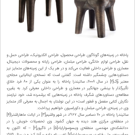
پاخاله در زمینه‌های گوناگون طراحی محصول، طراحی الکترونیک، طراحی حمل و
نقل، طراحی لوازم خانگی، طراحی مبلمان، طراحی رایانه و محصولات دیجیتال،
معماری و طراحی داخلی فعالیت می‌کند و در هر یک از این زمینه‌های متمایز نیز
دستاوردهایی چشمگیر داشته است. گفتنی است که نسخه‌ی ایتالیایی مجله‌ی
معتبر وُگ[۲] در سال ۲۰۰۸، ساتیندرا پاخاله را به عنوان یکی از ۸۰ فرد خلاقِ
تأثیرگذار با بینشی جهانگیر در معماری و طراحی داخلی معرفی کرد. به یقین،
مطالعه‌ی دستاوردهای شگرف پاخاله در زمینه‌هایی که برشمرده شد، خود نیازمندِ
نگارشِ کتابی مفصل و قطور است؛ در این نوشتار، به اجمال به معرفی آثار متمایز
وی در زمینه‌ی طراحی مبلمان و دکوراسیون خواهیم پرداخت.
ساتیندرا پاخاله در ۲۰ دسامبر سال ۱۹۶۷، در شهر واشیم[۳] در ایالت ماهاراشترا[۴]
در منطقه‌ی مرکزی هند دیده به جهان گشود. وی تحصیلات خویش را در
«دانشکده‌ی مهندسی منطقه‌ی ویسوِسوارایا»[۵] در ناگپور[۶] – که اکنون به
«مؤسسه‌ی ملی فناوری ویسوِسوارایا»[۷] تغییر نام داده – آغاز کرد و در سال ۱۹۸۹