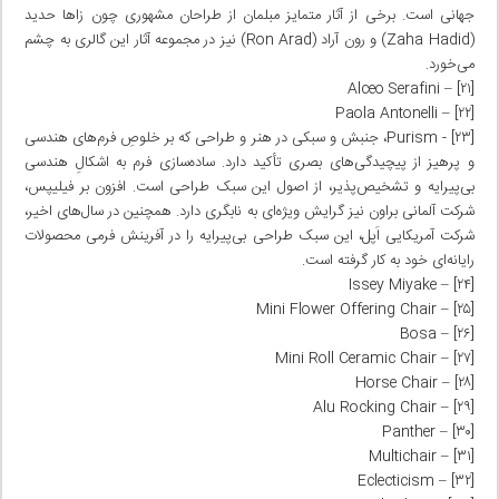
جهانی است. برخی از آثار متمایز مبلمان از طراحان مشهوری چون زاها حدید
(Zaha Hadid) و رون آراد (Ron Arad) نیز در مجموعه‌ آثار این گالری به چشم
می‌خورد.
[۲۱] – Alceo Serafini
[۲۲] – Paola Antonelli
[۲۳] ­- Purism، جنبش و سبکی در هنر و طراحی که بر خلوصِ فرم‌های هندسی
و پرهیز از پیچیدگی‌های بصری تأکید دارد. ساده‌سازی فرم به اشکالِ هندسی
بی‌پیرایه و تشخیص‌پذیر، از اصول این سبک طراحی است. افزون بر فیلیپس،
شرکت آلمانی براون نیز گرایش ویژه‌ای به نابگری دارد. همچنین در سال‌های اخیر،
شرکت آمریکایی اَپل، این سبک طراحی بی‌پیرایه را در آفرینش فرمی محصولات
رایانه‌ای خود به کار گرفته است.
[۲۴] – Issey Miyake
[۲۵] – Mini Flower Offering Chair
[۲۶] – Bosa
[۲۷] – Mini Roll Ceramic Chair
[۲۸] – Horse Chair
[۲۹] – Alu Rocking Chair
[۳۰] – Panther
[۳۱] – Multichair
[۳۲] – Eclecticism