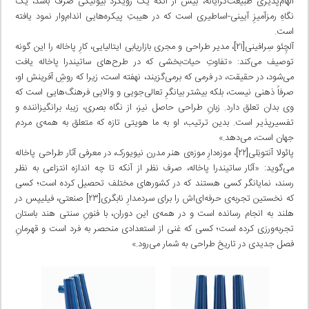
الهام‌پذیری طبیعت‌گرایانه، بیش از آنکه یک رویکرد بیونیکی صرف باشد، یک
نگاهِ رمزآمیزِ آیینی-اساطیری است که در هیبتِ پیکره‌هایی اندام‌وار نمود یافته
است.
آلچِئو سِرافینی[۲۱]، مدیر طراحی و مجری بازاریابی ایتالیایی، کارِ پاخاله را این گونه
توصیف می‌کند: «تفاوتِ حیات‌بخشی که در طرح‌های ساتیندرا پاخاله یافت
می‌شود، در حقیقت، در فرمی که برمی‌گزیند، نهفته است، زیرا که روشِ آفرینش او،
صرفاً ذهنی نیست، بلکه بیشتر بیانگرِ تعالی‌جویی و والایی فرهنگ‌هایی است که
وی بدان تعلق دارد. زبانِ طراحی حاصل نیز، از نگاه بصری، زیبا، برانگیزاننده و
تفسیرپذیر است. بدین ترتیب، او به ما هویتی تازه که متعلق به همه‌ی مردم
جهان است، می‌دهد.»
پائولا آنتونِلی[۲۲]، موزه‌دارِ موزه‌ی هنر مدرن نیویورک، در معرفی آثار طراحی پاخاله
می‌گوید: «آثار ساتیندرا پاخاله، صرف نظر از آنکه تا چه اندازه انتزاعی به نظر
رسند، نمایانگر کسی هستند که در کشورهای مختلف تحصیل کرده است؛ کسی
که نخستین تجربه‌ی حرفه‌ای‌اش را برای سردمدارِ نابگری[۲۳] صنعتی، فیلیپس در
هلند به انجام رسانده است و در همه‌ی این دوران، با فنونِ سنتی هند باستان
تجربه‌ورزی کرده است؛ کسی که غنی از استعدادی منحصر به فرد است و قهرمانِ
فصل جدیدی در تاریخ طراحی به شمار می‌رود.»