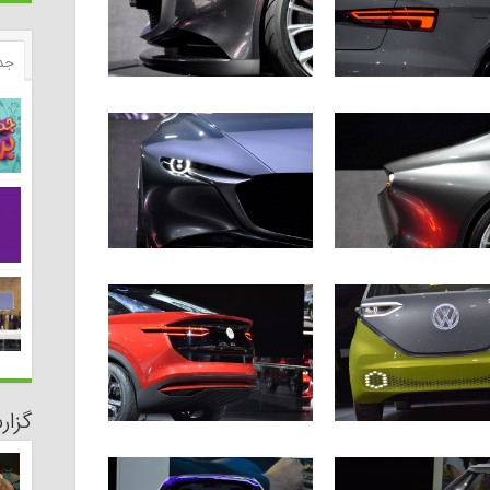
جد
گزا