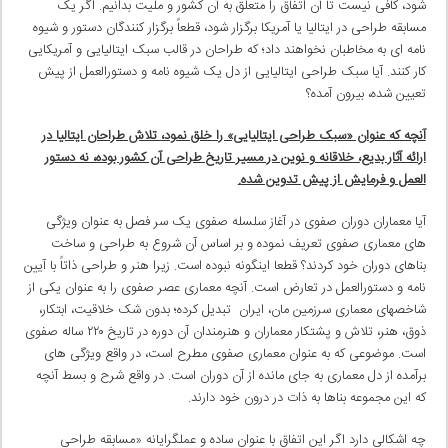
شود، کافی نیست تا آن اتفاق را متعلق به آن کشور و ملیت بدانیم. اگر یک
مسابقه طراحی در ایتالیا یا آمریکا برگزار شود، قطعاً برگزار کنندگان دستور و شیوه
نامه ای به مخاطبان نخواهند داد؛ که طراحان در قالب سبک ایتالیایی و آمریکایی
کار کنند. آیا سبک طراحی ایتالیایی از دل یک شیوه نامه و دستورالعمل از پیش
تعیین شده، بیرون آمده؟
آنچه که عنوان «سبک طراحی ایتالیایی» را خلق نمود، تلاش طراحان ایتالیا در
ارائه آثار بدیع، خلاقانه و نوین در مسیر تاریخ طراحی آن کشور بوده، نه دستور
العمل و فرمایش از پیش تدوین شده
.
آیا معماران دوران صفوی در آغاز سلسله صفوی یک سر فصل به عنوان ویژگی
های معماری صفوی تعریف نموده و بر اساس آن شروع به طراحی و ساخت
بناهای دوران خود کردند؟ قطعا اینگونه نبوده است. زیرا هنر و طراحی ذاتاً با آیین
نامه و دستورالعمل در تعارض است. آنچه معماری عصر صفوی را به عنوان یکی از
شاخصهای معماری سرزمین مان، ایران تبدیل کرده؛ بدون شک خلاقیت، ابتکار،
ذوق، هنر، تلاش و پشتکار معماران و هنرمندان آن دوره در تاریخ ۲۲۰ ساله صفوی
است. موضوعی که به عنوان معماری صفوی مطرح است، در واقع ویژگی های
برآمده از دل معماری به جای مانده از آن دوران است. در واقع شرح و بسط آنچه
که این مجموعه بناها به ذات در درون خود دارند.
چه اشکالی دارد اگر این اتفاق با عنوان ساده و عملگرایانه «مسابقه طراحی