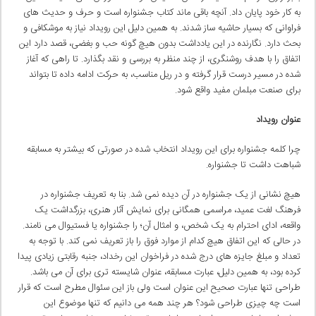
به کار خود پایان داد. آنچه باقی ماند کتاب جشنواره است و حرف و حدیث های
فراوانی که بسیار حاشیه ساز شدند. به همین دلیل این رویداد نیاز به موشکافی و
بحث دارد. نگارنده در این یادداشت بدون هیچ گونه حب و بغضی، قصد دارد این
اتفاق را با هدف روشنگری، از چند منظر به بررسی و نقد بگذارد. تا راهی که آغاز
شده در مسیر درست قرار گرفته و در ریل مناسب، به حرکت ادامه داده تا بتواند
برای صنعت مبلمان مفید واقع شود.
عنوان رویداد
چرا کلمه جشنواره برای این رویداد انتخاب شده در صورتی که بیشتر به مسابقه
شباهت داشت تا جشنواره.
هیچ نشانی از یک جشنواره در آن دیده نمی شد. بنا به تعریف جشنواره در
فرهنگ لغت عمید، مراسمی همگانی برای نمایش آثار هنری، بزرگداشت یک
واقعه، ادای احترام به یک شخص، و امثال آن؛ را جشنواره یا فستیوال می نامند.
در حالی که این اتفاق هیچ کدام از موارد فوق را باز تعریف نمی کند. با توجه به
تعداد و مبلغ جایزه های درج شده در فراخوان این رخداد، جنبه رقابتی زیادی پیدا
کرده بود، به همین دلیل، عبارت مسابقه، عنوان شایسته تری برای آن می باشد.
طراحی تنها عبارت صحیح این عنوان است ولی باز این سئوال مطرح است که قرار
است چه چیزی طراحی شود؟ هر چند همه می دانیم که تنها موضوع این