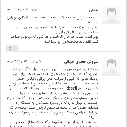
نعمتی
۵ بهمن, ۱۳۹۶ در ۱۲:۱۹ ب٫ظ
با سلام و عرض خسه نباشید خدمت همه دست اندرکارن برگزاری
مسابقه.
بنظر من هیچ ضرورتی ندارد تاکید کنیم بر چسب ایرانی یا
ساخت ایرانی یا طراحی ایرانی.
بهتر است دست طراحان باز باشد با هر تمی که میخوان طراحی
کنند فقط باید مخاطبشون رو پیدا کنند.
پاسخ
سياوش جعفري جوزاني
۵ بهمن, ۱۳۹۶ در ۱۲:۵۴ ب٫ظ
یه نکته ای هم که من خیلی این اواخر تو ایران درگیرش شدم
این بود که لغت جشنواره که هیچ، لغت مسابقه هم برای این
رویداد هایی که خیلی از شرکت های ایرانی دنبالش افتادن
مناسب نیست. اینا بیشتر دنبال مزایده هستن تا مسابقه. از بین
خارجی ها هم desall همین رویکرد رو داره متاسفانه. هر بازاری
خسیسی که از راه میرسه و میخواد بیشترین تعداد طرح با
کمترین مسئولیت و هزینه ممکن به دستش برسه و کلا هم طراح
جماعت رو قبول نداره که کار بسپره دستشون یه مسابقه راه
میندازه، معمولا هم یا برنده ها سطح کارشون بسیار پایینه یا کلا
برگزارکننده راضی نمیشه و سر و ته مسابقه رو میپیچونه و میزنه
به چاک.
مسابقه ذاتا باید از طرف یه گروهی که مستقیما از ماحصل