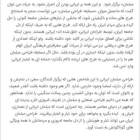
مبلمان» برگزار شود. و این همه بر ایرانی بودن آن اصرار نشود. به جرات می توان
گفت که ماحصل عنوان «مسابقه طراحی مبلمان» می توانست منجر به استنتاج
طرح های ساده و باکیفیتی شود، که بخشی از نیازهای مبلمان جامعه کنونی را حل
کرده و برای مردم ایران راه حل ارائه کند. طرح هایی که به صرف اینکه از دل
جامعه ایران، توسط طراحان ایرانی، خلق شده اند؛ ایرانی هستند. بدون اینکه
تلاشی برای الصاق عبارت ایرانی بر کالبد خود داشته باشند. ولو اینکه تعدادی از
طرح های دریافتی نیز می تواند از میراث کهن جغرافیای فرهنگی ایران الهام
گرفته باشد، بدون اینکه اجباری در آن بوده باشد. حال اگر مسابقه طراحی مبلمان
هم ما را در دستیابی به طرح های ارزنده ناکام بگذارد؛ خدشه ای به اعتبار ایرانی
وارد نمی شد.
طراحی مبلمان ایرانی با این شاخص هایی که برگزار کنندگان، سعی در نمایش و
ارائه آن دارند، اساسا وجود خارجی ندارد. اگر هم وجود داشته باشد، آنقدر ضعیف
و ناتوان است که توان به دوش کشیدن چنین رسالت سنگینی را ندارد. همانطور
که همه می دانیم طراحی صنعتی و مبلمان در تعریف امروزی اش، پدیده ای
نوظهور در دنیای معاصر هستند. چه اصراری است که مبلمان ایرانی از معماری،
فرش و… ایده بگیرد و بخواهد برای خود تبار و اعتبار بیافریند. طراحی مبلمان
ایران می تواند تبار و هویتش را از دل جامعه امروزی و مردمانش با همه ویژگی
های گوناگونش به دست آورد.