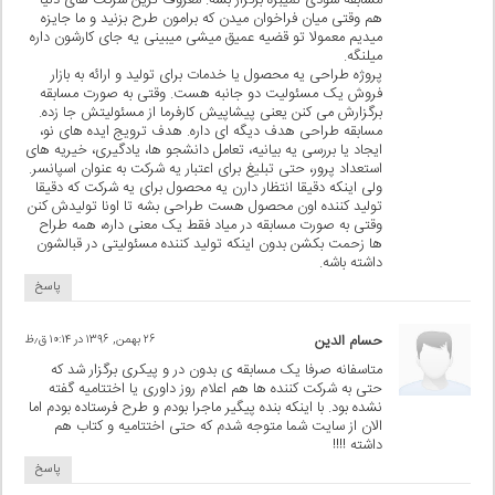
مسابقه سودی نمیبره برگزار بشه. معروف ترین شرکت های دنیا
هم وقتی میان فراخوان میدن که برامون طرح بزنید و ما جایزه
میدیم معمولا تو قضیه عمیق میشی میبینی یه جای کارشون داره
میلنگه.
پروژه طراحی یه محصول یا خدمات برای تولید و ارائه به بازار
فروش یک مسئولیت دو جانبه هست. وقتی به صورت مسابقه
برگزارش می کنن یعنی پیشاپیش کارفرما از مسئولیتش جا زده.
مسابقه طراحی هدف دیگه ای داره. هدف ترویج ایده های نو،
ایجاد یا بررسی یه بیانیه، تعامل دانشجو ها، یادگیری، خیریه های
استعداد پرور، حتی تبلیغ برای اعتبار یه شرکت به عنوان اسپانسر.
ولی اینکه دقیقا انتظار دارن یه محصول برای یه شرکت که دقیقا
تولید کننده اون محصول هست طراحی بشه تا اونا تولیدش کنن
وقتی به صورت مسابقه در میاد فقط یک معنی داره، همه طراح
ها زحمت بکشن بدون اینکه تولید کننده مسئولیتی در قبالشون
داشته باشه.
پاسخ
حسام الدین
۲۶ بهمن, ۱۳۹۶ در ۱۰:۱۴ ق٫ظ
متاسفانه صرفا یک مسابقه ی بدون در و پیکری برگزار شد که
حتی به شرکت کننده ها هم اعلام روز داوری یا اختتامیه گفته
نشده بود. با اینکه بنده پیگیر ماجرا بودم و طرح فرستاده بودم اما
الان از سایت شما متوجه شدم که حتی اختتامیه و کتاب هم
داشته !!!!
پاسخ