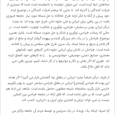
مخاطبان ایفا کرده است. این عنوان خواسته یا ناخواسته باعث شده که بسیاری از
شرکت کنندگان را گمراه کند. تا جایی که بیشتر شرکت کنندگان در توضیح ایده
خود پیش از آنکه به فکر ارایه طرح خلاقانه یا حل مساله مورد نیاز جامعه امروزی
باشد؛ در پی راهی برای ایرانی و ملی جلوه دادن طرح خود بوده اند. به عبارت
دیگر ایرانی بودن بر مبلمان، طراحی، نوآوری و خلاقیت اولویت داشته است. در
حالی که رسالت طراحی، نوآوری و ابتکار و حل صورت مساله است. شاید همین
موضوع طراحان را در یک دام سردرگم کننده و بیهوده گرفتار کرده، و مانع از خلق
آثار فاخر و بدیع، و منشا ایجاد یک سری طرح های سطحی و پیش پا افتاده،
شده است. طراحان در تلاش برای ایرانی جلوه دادن کارهای خود، اِلِمانهای
معماری، صنایع دستی، موسیقی، خوشنویسی و … را به کارهای خود الصاق کرده
اند. طوری که اگر نقش و نگار و موتیفها را از کار حذف کنیم، چیزی باقی نمی
ماند که قابل دفاع باشد.
از طرف دیگر، اساساً عبارت ایرانی در مقابل چه گفتمانی قرار می گیرد؟ اگر هدف
این بوده که طراحی [مبلمان] ایرانی در مقابل طراحی مبلمان غربی، یا بهتر بگوییم
خارجی قرار بگیرد، متاسفانه نتیجه مطلوبی حاصل نشده است. شاهد این ادعا هم
کتابی است که بر جای مانده است. که قابل ارائه در جامعه طراحی بین المللی
نیست و نمی تواند ارزش و اعتباری برای ایران و «ایرانی» کسب کند.
آیا صرف اینکه یک رویداد در یک سرزمین و توسط مردم آن جامعه برگزار می