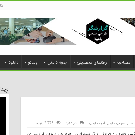
مصاحبه
راهنمای تحصیلی
جعبه دانش
ویدئو
دانلود
ویدئ
اخبار تصویری خارجی
,
اخبار خارجی
نظر دهید
2,775 بازدید
ای عکس حقیقی‌ و فیزیکی‌ تنگ شده است. هیچ چیز سریعتر از ورق زدن