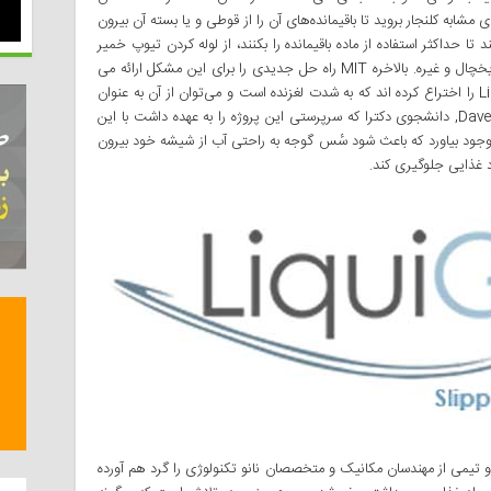
شابه کلنجار بروید تا باقیمانده‌های آن را از قوطی و یا بسته آن بیرون
 حداکثر استفاده از ماده باقیمانده را بکنند، از لوله کردن تیوپ خمیر
دندان گرفته تا سرو ته نگاه داشتن قوطی سٔس در یخچال و غیره. بالاخره MIT راه حل جدیدی را برای این مشکل ارائه می
دهد. محققان این دانشگاه ماده ای به نام LiquiGlide را اختراع کرده اند که به شدت لغزنده است و می‌توان از آن به عنوان
پوششی بر روی تمامی‌ سطوح استفاده کرد Dave Smith, دانشجوی دکترا که سرپرستی این پروژه را به عهده داشت با این
 وجود بیاورد که باعث شود سٔس گوجه به راحتی‌ آب از شیشه خود بیرون
اد غذایی جلوگیری کند.
 Smith دانشگاه MIT را ترک کرده و تیمی از مهندسان مکانیک و متخصصان نانو تکنولوژی را گرد هم آورده