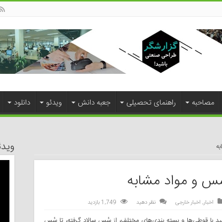
مصاحبه
راهنمای تحصیلی
جعبه دانش
ویدئو
دانلود
ویدئ
ه
 و مواد مشابه
اخبار
,
اخبار خارجی
نظر دهید
1,749 بازدید
هید با قوطی‌ها و بسته بندی‌های مختلف، از سٔس سالاد گرفته، تا سٔس