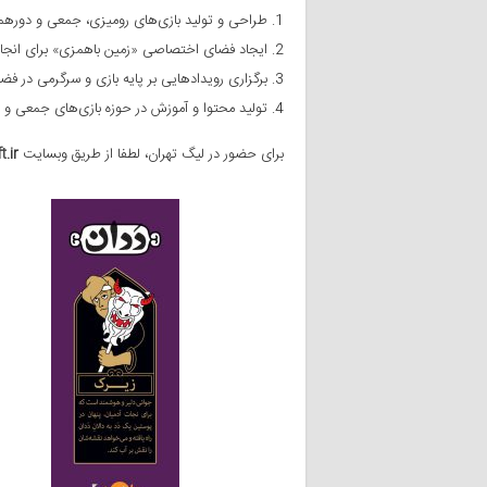
طراحى‭ ‬و‭ ‬تولید‭ ‬بازی‌هاى‭ ‬رومیزی،‭ ‬جمعى‭ ‬و‭ ‬دورهمی
ایجاد‭ ‬فضای‭ ‬اختصاصی‭ ‬‮ «زمین‭ ‬باهمزی» برای‭ ‬انجام‭ ‬و‭ ‬آموزش‭ ‬انواع‭ ‬بازی‌های‭ ‬رومیزی‭ ‬و‭ ‬دورهمی‭ ‬به‭ ‬عموم‭ ‬علاقه‌مندان
برگزارى‭ ‬رویدادهایی‭ ‬بر‭ ‬پایه‭ ‬بازى‌‭ ‬و‭ ‬سرگرمى‌‭ ‬در‭ ‬فضاهاى‭ ‬عمومى،‭ ‬شهرى،‭ ‬سازمان‌ها‭ ‬و‭ ‬موسسات‭ ‬گوناگون
تولید‭ ‬محتوا‭ ‬و‭ ‬آموزش‭ ‬در‭ ‬حوزه‭ ‬بازی‌هاى‭ ‬جمعى‭ ‬و‭ ‬دورهمى‭ ‬و‭ ‬نیز‭ ‬تجربه‭ ‬همزیستى‭.‬
برای حضور در لیگ تهران، لطفا از طریق وبسایت
.ir
ft