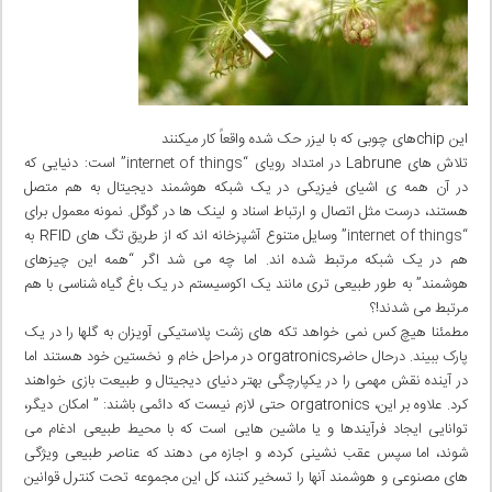
این chipهای چوبی که با لیزر حک شده واقعاً کار میکنند
تلاش های Labrune در امتداد رویای “
internet of things
” است: دنیایی که
در آن همه ی اشیای فیزیکی در یک شبکه هوشمند دیجیتال به هم متصل
هستند، درست مثل اتصال و ارتباط اسناد و لینک ها در گوگل. نمونه معمول برای
“
internet of things
” وسایل متنوع آشپزخانه اند که از طریق تگ های RFID به
هم در یک شبکه مرتبط شده اند. اما چه می شد اگر “همه این چیزهای
هوشمند” به طور طبیعی تری مانند یک اکوسیستم در یک باغ گیاه شناسی با هم
مرتبط می شدند!؟
مطمئنا هیچ کس نمی خواهد تکه های زشت پلاستیکی آویزان به گلها را در یک
پارک ببیند. درحال حاضرorgatronics در مراحل خام و نخستین خود هستند اما
در آینده نقش مهمی را در یکپارچگی بهتر دنیای دیجیتال و طبیعت بازی خواهند
کرد. علاوه بر این، orgatronics حتی لازم نیست که دائمی باشند: ” امکان دیگر،
توانایی ایجاد فرآیندها و یا ماشین هایی است که با محیط طبیعی ادغام می
شوند، اما سپس عقب نشینی کرده، و اجازه می دهند که عناصر طبیعی ویژگی
های مصنوعی و هوشمند آنها را تسخیر کنند، کل این مجموعه تحت کنترل قوانین