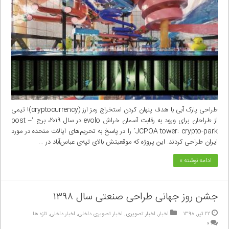
طراحی پارک آبی با هدف پنهان کردن استخراج رمز ارز (cryptocurrency)! تیمی
از طراحان برای ورود به رقابت آسمان خراش evolo در سال ۲۰۱۹، برج ‘post –
JCPOA tower: crypto-park‘ را در پاسخ به تحریم‌های ایالات متحده در مورد
ایران طراحی کردند. این پروژه که موقعیتش بالای تپه‌ی عباس‌آباد در …
ادامه نوشته »
جشن روز جهانی طراحی صنعتی سال ۱۳۹۸
۲۲ تیر, ۱۳۹۸
اخبار
,
اخبار تصویری
,
اخبار تصویری داخلی
,
اخبار داخلی
,
تازه ها
۰