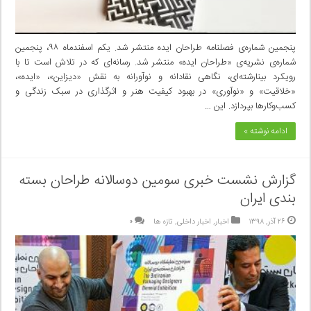
پنجمین شماره‌ی فصلنامه طراحان ایده منتشر شد. یکم اسفندماه ۹۸، پنجمین
شماره‌ی نشریه‌ی «طراحان ایده» منتشر شد. رسانه‌ای که در تلاش است تا با
رویکرد بینارشته‌ای، نگاهی نقادانه و نوآورانه به نقش «دیزاین»، «ایده»،
«خلاقیت» و «نوآوری» در بهبود کیفیت هنر و اثرگذاری در سبک زندگی و
کسب‌وکارها بپردازد. این …
ادامه نوشته »
گزارش نشست خبری سومین دوسالانه طراحان بسته
بندی ایران
۲۶ آذر, ۱۳۹۸
اخبار
,
اخبار داخلی
,
تازه ها
۰