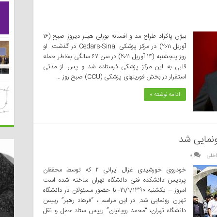
بیژن پاکزاد طراح مد و افسانه بورلی هیلز دیروز صبح (۱۶
آوریل ۲۰۱۱) در مرکز پزشکی Cedars-Sinai در گذشت. او
روز پنجشنبه (۱۴ آوریل ۲۰۱۱) در سن ۶۷ سالگی بخاطر حمله
قلبی به این مرکز پزشکی فرستاده شد و پس از مدتی
استقرار در بخش فوریتهای پزشکی (CCU) صبح روز …
ادامه نوشته »
اخلی
۰
خودروی خورشیدی غزال ایرانی ۲ که توسط محققان
پردیس دانشکده فنی دانشگاه تهران ساخته شده است
امروز – یکشنبه ۲۱/۱/۱۳۹۰- با حضور مسئولان در دانشگاه
تهران رونمایی شد. در این مراسم ، “فرهاد رهبر” رییس
دانشگاه تهران، “محمد رویانیان” رییس ستاد حمل و نقل