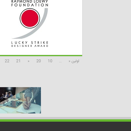
اولین «
...
10
20
«
21
22