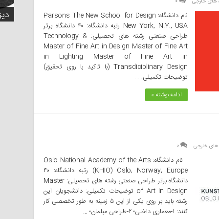
دیز
دیز
دیز
 های خارجی
۰
هدا
روز
برا
دیز
دیز
نام دانشگاه: Parsons The New School for Design
New York, N.Y., USA رتبه دانشگاه: ۴۰ دانشگاه برتر
طراحی صنعتی رشته های تحصیلی: Technology &
Master of Fine Art in Design Master of Fine Art
in Lighting Master of Fine Art in
Transdiciplinary Design (با تاکید با روی تحقیق)
توضیحات تکمیلی: …
ادامه نوشته »
های خارجی
۰
نام دانشگاه: Oslo National Academy of the Arts
(KHIO) Oslo, Norway, Europe رتبه دانشگاه: ۴۰
دانشگاه برتر طراحی صنعتی رشته های تحصیلی: Master
of Art in Design توضیحات تکمیلی: دانشجویان این
رشته باید بر روی یکی‌ از این ۵ زمینه به طور تخصصی کار
کنند: ۱-معماری داخلی‌؛ ۲-طراحی مبلمان؛ …