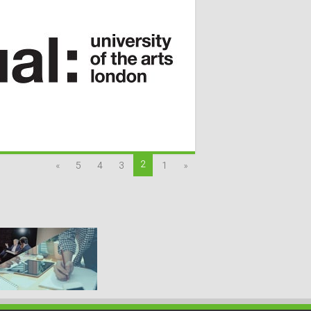
2
»
5
4
3
1
«