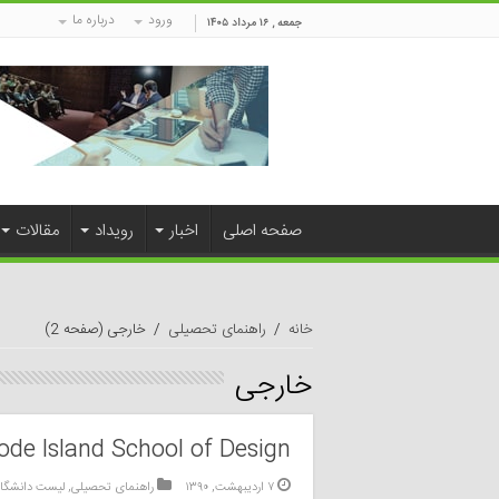
ورود
درباره ما
جمعه , ۱۶ مرداد ۱۴۰۵
صفحه اصلی
اخبار
رویداد
مقالات
خانه
/
راهنمای تحصیلی
/
خارجی
(صفحه 2)
خارجی
ode Island School of Design
۷ اردیبهشت, ۱۳۹۰
راهنمای تحصیلی
,
لیست دانشگا