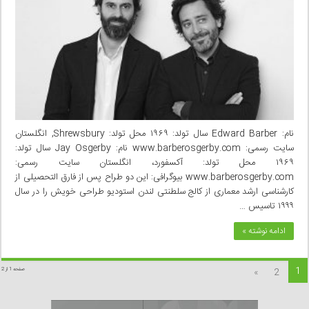
نام: Edward Barber سال تولد: ۱۹۶۹ محل تولد: Shrewsbury, انگلستان
سایت رسمی: www.barberosgerby.com نام: Jay Osgerby سال تولد:
۱۹۶۹ محل تولد: آکسفورد، انگلستان سایت رسمی:
www.barberosgerby.com بیوگرافی: این دو طراح پس از فارق التحصیلی از
کارشناسی ارشد معماری از کالج سلطنتی لندن استودیو طراحی خویش را در سال
۱۹۹۹ تاسیس …
ادامه نوشته »
1
»
2
صفحه 1 از 2