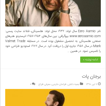
نام: Eero Aarnio سال تولد: ۱۹۳۲ محل تولد: هلسینکی، فنلاند سایت رسمی:
www.eeroaarnio.com بیوگرافی: بین سال‌های ۱۹۵۴-۱۹۵۷ انیستیتو هنر‌های
صنعتی هلسینکی به تحصیل مشغول بوده است. در مسابقه Valmet Trade
Mark در سال ۱۹۵۸ جایزه اول را دریافت کرد. در سال ۱۹۶۲ استودیو طراحی خود
را تاسیس نمود. در همین …
ادامه نوشته »
برجان پات
۱۱ تیر, ۱۳۹۰
جعبه دانش
,
طراحان خارجی
,
معرفی طراح
۰