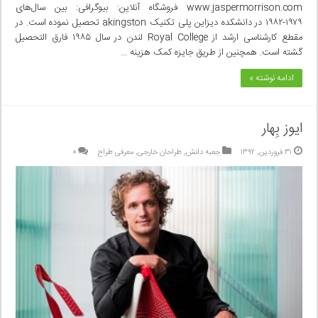
www.jaspermorrison.com فروشگاه آنلاین: بیوگرافی: بین سال‌های
۱۹۷۹-۱۹۸۲ در دانشکده دیزاین پلی‌ تکنیک akingston تحصیل نموده است. در
مقطع کارشناسی ارشد از Royal College لندن در سال ۱۹۸۵ فارق التحصیل
گشته است. همچنین از طریق جایزه کمک هزینه …
ادامه نوشته »
ایوز بِهار
۳۱ فروردین, ۱۳۹۲
جعبه دانش
,
طراحان خارجی
,
معرفی طراح
۰