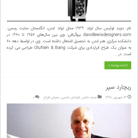
نام: دوید لوئیس سال تولد: ۱۹۳۹ محل تولد: لندن، انگلستان سایت رسمی:
davidlewisdesigners.com بیوگرافی: وی بین سال‌های ۱۹۵۷ تا ۱۹۶۰ در
دانشکده مرکزی هنر لندن به تحصیل اشتغال داشته است. وی در اواسط دهه ۶۰
به عنوان یک طراح قراردادی برای شرکت Olufsen & Bang طراحی می کرده
است. در …
ادامه نوشته »
ریچارد سپر
۱۳ شهریور, ۱۳۹۰
جعبه دانش
,
طراحان خارجی
,
معرفی طراح
۰