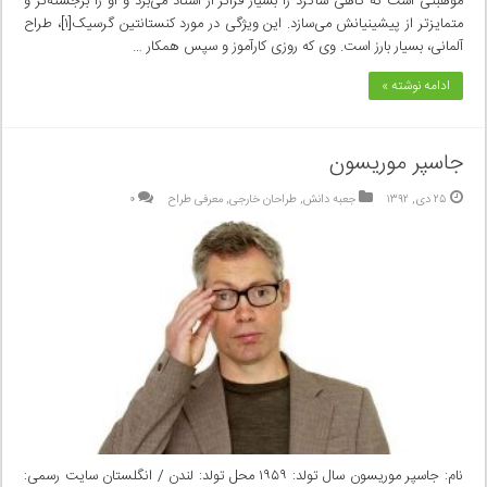
موهبتی است که گاهی شاگرد را بسیار فراتر از استاد می‌برد و او را برجسته‌تر و
متمایزتر از پیشینیانش می‌سازد. این ویژگی در مورد کنستانتین گرسیک[۱]، طراح
آلمانی، بسیار بارز است. وی که روزی کارآموز و سپس همکار …
ادامه نوشته »
جاسپر موریسون
۲۵ دی, ۱۳۹۲
جعبه دانش
,
طراحان خارجی
,
معرفی طراح
۰
نام: جاسپر موریسون سال تولد: ۱۹۵۹ محل تولد: لندن / انگلستان سایت رسمی: