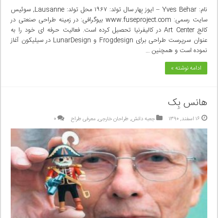
نام: Yves Behar – ایوز بِهار سال تولد: ۱۹۶۷ محل تولد: Lausanne, سوئیس
سایت رسمی: www.fuseproject.com بیوگرافی: در زمینه طراحی صنعتی در
کالج Art Center در کالیفرنیا تحصیل کرده است. فعالیت حرفه ای خود را به
عنوان سرپرست طراحی برای Frogdesign و LunarDesign در سیلیکون آغاز
نموده است و همچنین …
ادامه نوشته »
هانس بِک
۱۶ اسفند, ۱۳۹۰
جعبه دانش
,
طراحان خارجی
,
معرفی طراح
۰